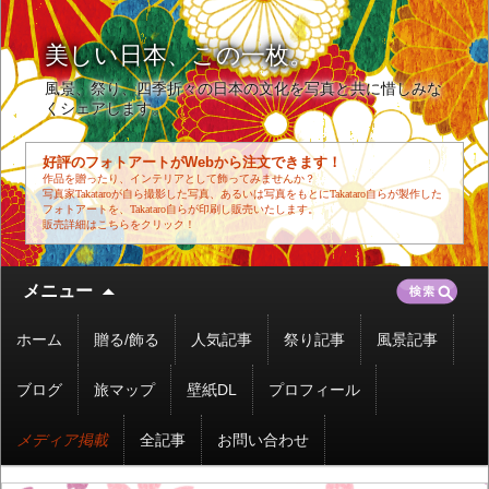
美しい日本、この一枚。
風景、祭り、四季折々の日本の文化を写真と共に惜しみな
くシェアします。
好評のフォトアートがWebから注文できます！
作品を贈ったり、インテリアとして飾ってみませんか？
写真家Takataroが自ら撮影した写真、あるいは写真をもとにTakataro自らが製作した
フォトアートを、Takataro自らが印刷し販売いたします。
販売詳細はこちらをクリック！
コ
検
メニュー
ン
索:
テ
ホーム
贈る/飾る
人気記事
祭り記事
風景記事
ン
ツ
ブログ
旅マップ
壁紙DL
プロフィール
へ
移
メディア掲載
全記事
お問い合わせ
動