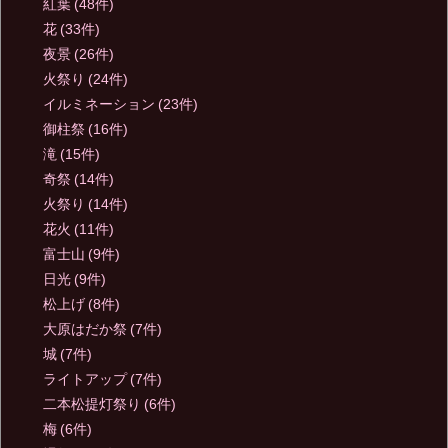
紅葉
(48件)
花
(33件)
夜景
(26件)
火祭り
(24件)
イルミネーション
(23件)
御柱祭
(16件)
滝
(15件)
奇祭
(14件)
火祭り
(14件)
花火
(11件)
富士山
(9件)
日光
(9件)
松上げ
(8件)
大原はだか祭
(7件)
城
(7件)
ライトアップ
(7件)
二本松提灯祭り
(6件)
梅
(6件)