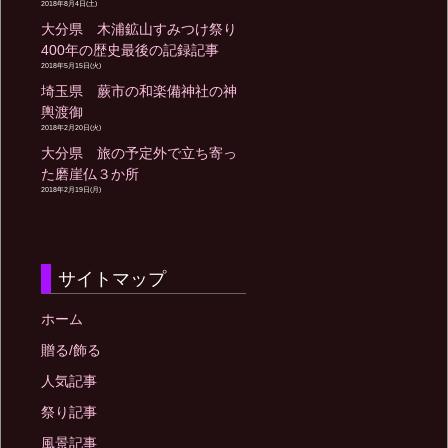
2018年8月4日(土)
大分県 木浦鉱山すみつけ祭り
400年の歴史最後の記録記事
2018年5月15日(火)
埼玉県 蕨市の和楽備神社の神
輿渡御
2018年2月20日(火)
大分県 旅の予定外で立ち寄っ
た磨崖仏３か所
2018年2月19日(月)
サイトマップ
ホーム
贈る/飾る
人気記事
祭り記事
風景記事