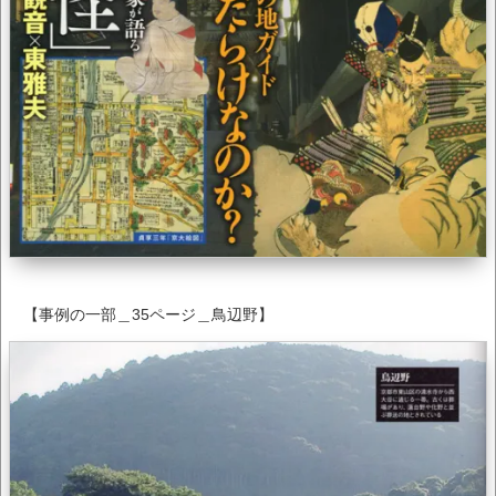
【事例の一部＿35ページ＿鳥辺野】