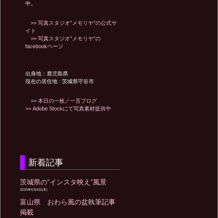
中。
>> 写真スタジオ”メモリヤ”の公式サ
イト
>> 写真スタジオ”メモリヤ”の
facebookページ
出身地：鹿児島県
現在の居住地 : 茨城県守谷市
>> 本日の一枚／一言ブログ
>> Adobe Stockにて写真素材提供中
新着記事
茨城県の”インスタ映え”風景
2019年6月6日(木)
富山県 おわら風の盆執筆記事
掲載