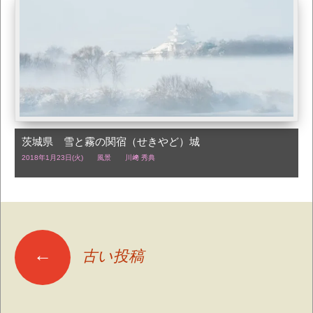
茨城県 雪と霧の関宿（せきやど）城
2018年1月23日(火)
風景
川﨑 秀典
投
←
古い投稿
稿