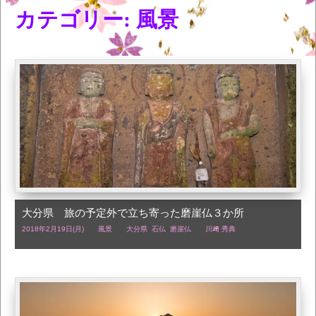
カテゴリー: 風景
大分県 旅の予定外で立ち寄った磨崖仏３か所
2018年2月19日(月)
風景
大分県
,
石仏
,
磨崖仏
川﨑 秀典