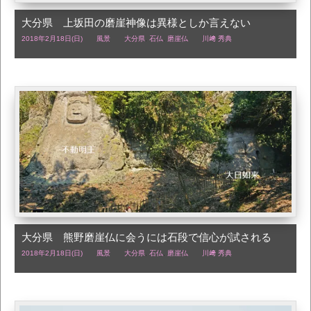
大分県 上坂田の磨崖神像は異様としか言えない
2018年2月18日(日)
風景
大分県
,
石仏
,
磨崖仏
川﨑 秀典
大分県 熊野磨崖仏に会うには石段で信心が試される
2018年2月18日(日)
風景
大分県
,
石仏
,
磨崖仏
川﨑 秀典