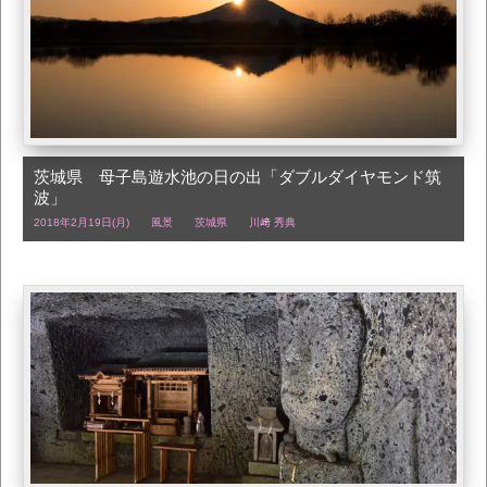
茨城県 母子島遊水池の日の出「ダブルダイヤモンド筑
波」
2018年2月19日(月)
風景
茨城県
川﨑 秀典