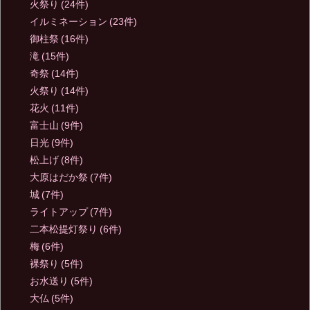
火祭り
(24件)
イルミネーション
(23件)
御柱祭
(16件)
滝
(15件)
奇祭
(14件)
火祭り
(14件)
花火
(11件)
富士山
(9件)
日光
(9件)
松上げ
(8件)
大原はだか祭
(7件)
城
(7件)
ライトアップ
(7件)
二本松提灯祭り
(6件)
梅
(6件)
裸祭り
(5件)
お水送り
(5件)
大仏
(5件)