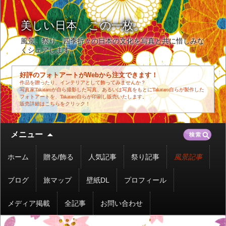
美しい日本、この一枚。
風景、祭り、四季折々の日本の文化を写真と共に惜しみな
くシェアします。
好評のフォトアートがWebから注文できます！
作品を贈ったり、インテリアとして飾ってみませんか？
写真家Takataroが自ら撮影した写真、あるいは写真をもとにTakataro自らが製作した
フォトアートを、Takataro自らが印刷し販売いたします。
販売詳細はこちらをクリック！
コ
検
メニュー
ン
索:
テ
ホーム
贈る/飾る
人気記事
祭り記事
風景記事
ン
ツ
ブログ
旅マップ
壁紙DL
プロフィール
へ
移
メディア掲載
全記事
お問い合わせ
動