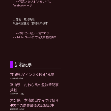
>> 写真スタジオ”メモリヤ”の
facebookページ
出身地：鹿児島県
現在の居住地 : 茨城県守谷市
>> 本日の一枚／一言ブログ
>> Adobe Stockにて写真素材提供中
新着記事
茨城県の”インスタ映え”風景
2019年6月6日(木)
富山県 おわら風の盆執筆記事
掲載
2018年8月4日(土)
大分県 木浦鉱山すみつけ祭り
400年の歴史最後の記録記事
2018年5月15日(火)