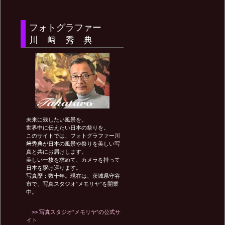
ナ
フォトグラファー
ビ
川 﨑 秀 典
ゲ
ー
未来に残したい風景を。
世界中に伝えたい日本の祭りを。
シ
このサイトでは、フォトグラファー川
﨑秀典が日本の風景や祭りを美しい写
真と共にお届けします。
美しい一枚を求めて、カメラを持って
ョ
日本を駆け巡ります。
写真歴：数十年。現在は、茨城県守谷
市で、写真スタジオ”メモリヤ”を開業
中。
ン
>> 写真スタジオ”メモリヤ”の公式サ
イト