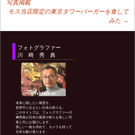
写真掲載
モス当店限定の東京タワーバーガーを食して
稿
みた
→
ナ
フォトグラファー
ビ
川 﨑 秀 典
ゲ
ー
未来に残したい風景を。
シ
世界中に伝えたい日本の祭りを。
このサイトでは、フォトグラファー川
﨑秀典が日本の風景や祭りを美しい写
真と共にお届けします。
ョ
美しい一枚を求めて、カメラを持って
日本を駆け巡ります。