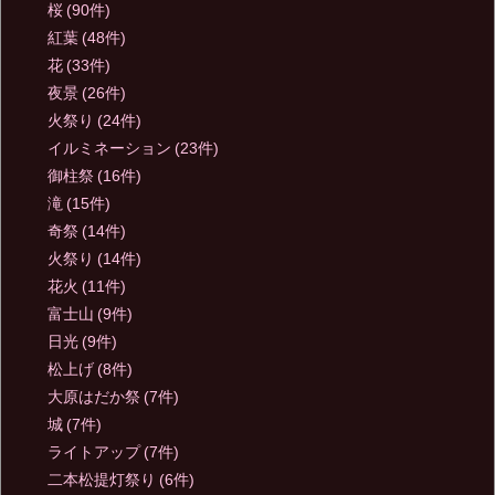
桜
(90件)
紅葉
(48件)
花
(33件)
夜景
(26件)
火祭り
(24件)
イルミネーション
(23件)
御柱祭
(16件)
滝
(15件)
奇祭
(14件)
火祭り
(14件)
花火
(11件)
富士山
(9件)
日光
(9件)
松上げ
(8件)
大原はだか祭
(7件)
城
(7件)
ライトアップ
(7件)
二本松提灯祭り
(6件)