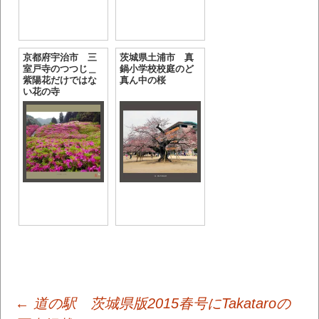
京都府宇治市 三
茨城県土浦市 真
室戸寺のつつじ＿
鍋小学校校庭のど
紫陽花だけではな
真ん中の桜
い花の寺
投
←
道の駅 茨城県版2015春号にTakataroの