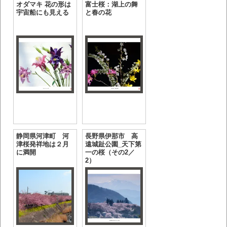
オダマキ 花の形は
富士桜：湖上の舞
宇宙船にも見える
と春の花
静岡県河津町 河
長野県伊那市 高
津桜発祥地は２月
遠城趾公園_天下第
に満開
一の桜（その2／
2）