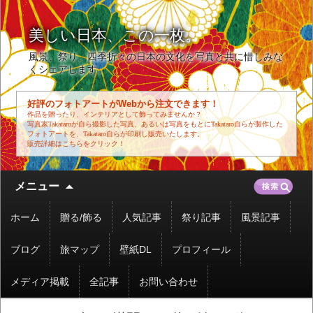
美しい日本、この一枚。
風景、祭り、四季折々の日本の文化を写真と共に惜しみな
くシェアします。
好評のフォトアートがWebから注文できます！
作品を贈ったり、インテリアとして飾ってみませんか？
写真家Takataroが自ら撮影した写真、あるいは写真をもとにTakataro自らが製作した
フォトアートを、Takataro自らが印刷し販売いたします。
販売詳細はこちらをクリック！
コ
検
メニュー
ン
索:
テ
ホーム
贈る/飾る
人気記事
祭り記事
風景記事
ン
ツ
ブログ
旅マップ
壁紙DL
プロフィール
へ
移
メディア掲載
全記事
お問い合わせ
動