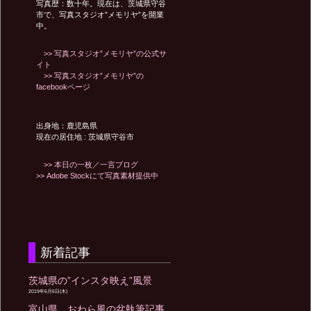
写真歴：数十年。現在は、茨城県守谷
ン
市で、写真スタジオ”メモリヤ”を開業
中。
>> 写真スタジオ”メモリヤ”の公式サ
イト
>> 写真スタジオ”メモリヤ”の
facebookページ
出身地：鹿児島県
現在の居住地 : 茨城県守谷市
>> 本日の一枚／一言ブログ
>> Adobe Stockにて写真素材提供中
新着記事
茨城県の”インスタ映え”風景
2019年6月6日(木)
富山県 おわら風の盆執筆記事