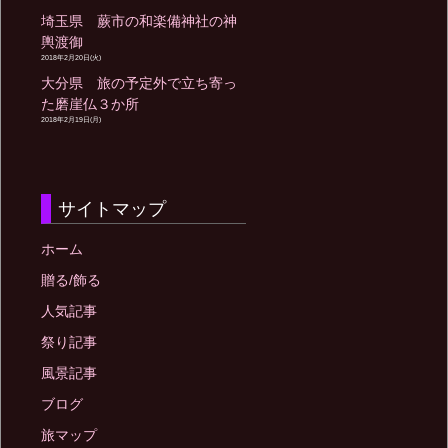
埼玉県 蕨市の和楽備神社の神
輿渡御
2018年2月20日(火)
大分県 旅の予定外で立ち寄っ
た磨崖仏３か所
2018年2月19日(月)
サイトマップ
ホーム
贈る/飾る
人気記事
祭り記事
風景記事
ブログ
旅マップ