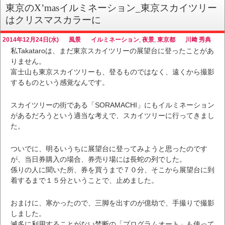
東京のX’masイルミネーション_東京スカイツリー
はクリスマスカラーに
2014年12月24日(水)
風景
イルミネーション
,
夜景
,
東京都
川﨑 秀典
私Takataroは、まだ東京スカイツリーの展望台に登ったことがあ
りません。
富士山も東京スカイツリーも、登るものではなく、遠くから撮影
するものという感覚なんです。
スカイツリーの街である「SORAMACHI」にもイルミネーション
があるだろうという適当な考えで、スカイツリーに行ってきまし
た。
ついでに、明るいうちに展望台に登ってみようと思ったのです
が、当日券購入の場合、券売り場には長蛇の列でした。
係りの人に聞いた所、券を買うまで７０分、そこから展望台に到
着するまで１５分ということで、止めました。
おまけに、寒かったので、三脚を出すのが億劫で、手撮りで撮影
しました。
滅多に利用することがない禁断の「プログラムオート」も使って