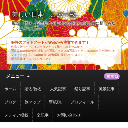
美しい日本、この一枚。
風景、祭り、四季折々の日本の文化を写真と共に惜しみな
くシェアします。
好評のフォトアートがWebから注文できます！
作品を贈ったり、インテリアとして飾ってみませんか？
写真家Takataroが自ら撮影した写真、あるいは写真をもとにTakataro自らが製作した
フォトアートを、Takataro自らが印刷し販売いたします。
販売詳細はこちらをクリック！
コ
検
メニュー
ン
索:
テ
ホーム
贈る/飾る
人気記事
祭り記事
風景記事
ン
ツ
ブログ
旅マップ
壁紙DL
プロフィール
へ
移
メディア掲載
全記事
お問い合わせ
動