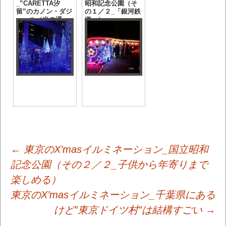
_”CARETTA汐
昭和記念公園（そ
留”のカノン・ダジ
の１／２_「銀河鉄
ュール（光の渓
道」）
谷）
投
←
東京のX’masイルミネーション_国立昭和
記念公園（その２／２_子供から年寄りまで
楽しめる）
稿
東京のX’masイルミネーション_千葉県にある
けど”東京ドイツ村”は結構すごい
→
ナ