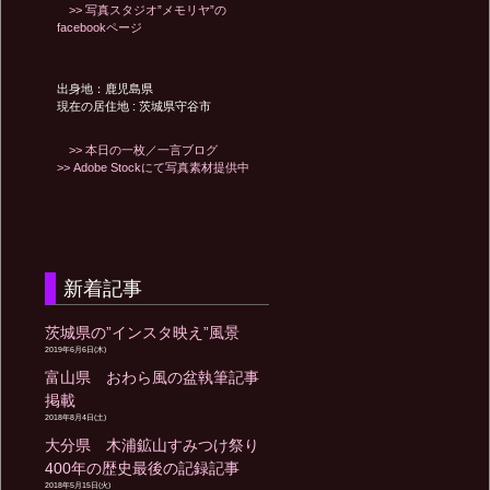
>> 写真スタジオ”メモリヤ”の
facebookページ
出身地：鹿児島県
現在の居住地 : 茨城県守谷市
>> 本日の一枚／一言ブログ
>> Adobe Stockにて写真素材提供中
新着記事
茨城県の”インスタ映え”風景
2019年6月6日(木)
富山県 おわら風の盆執筆記事
掲載
2018年8月4日(土)
大分県 木浦鉱山すみつけ祭り
400年の歴史最後の記録記事
2018年5月15日(火)