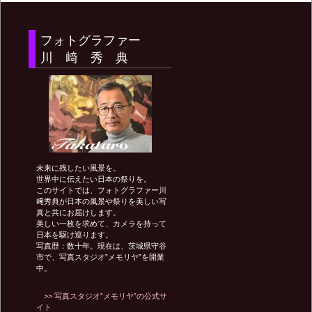
ビ
フォトグラファー
川 﨑 秀 典
ゲ
ー
シ
未来に残したい風景を。
世界中に伝えたい日本の祭りを。
このサイトでは、フォトグラファー川
ョ
﨑秀典が日本の風景や祭りを美しい写
真と共にお届けします。
美しい一枚を求めて、カメラを持って
日本を駆け巡ります。
ン
写真歴：数十年。現在は、茨城県守谷
市で、写真スタジオ”メモリヤ”を開業
中。
>> 写真スタジオ”メモリヤ”の公式サ
イト