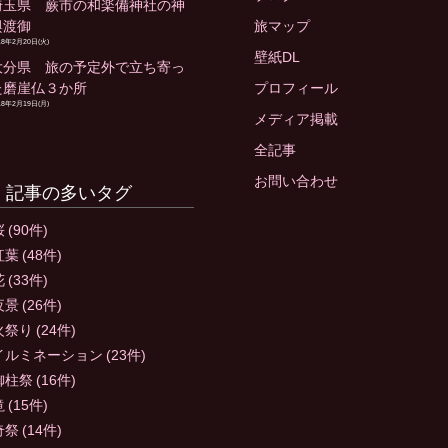
埼玉県 蕨市の和楽備神社の神
輿渡御
旅マップ
18年2月20日(火)
壁紙DL
大分県 旅の予定外で立ち寄っ
た磨崖仏３か所
プロフィール
18年2月19日(月)
メディア掲載
全記事
お問い合わせ
記事の多いタグ
桜
(90件)
紅葉
(48件)
花
(33件)
夜景
(26件)
火祭り
(24件)
イルミネーション
(23件)
御柱祭
(16件)
滝
(15件)
奇祭
(14件)