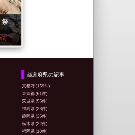
こ祭
秀典
都道府県の記事
京都府
(159件)
東京都
(61件)
茨城県
(55件)
福島県
(28件)
静岡県
(25件)
栃木県
(22件)
福岡県
(18件)