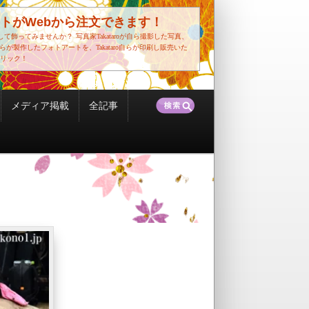
トがWebから注文できます！
して飾ってみませんか？
写真家Takataroが自ら撮影した写真、
o自らが製作したフォトアートを、Takataro自らが印刷し販売いた
リック！
検
メディア掲載
全記事
索: