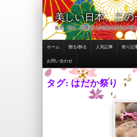
美しい日本、この
風景、祭り、四季折々の日本の文化を写真
コ
ホーム
贈る/飾る
人気記事
祭り記
ン
テ
お問い合わせ
ン
ツ
へ
タグ: はだか祭り
移
動