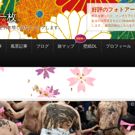
好評のフォトアー
一枚。
作品を贈ったり、インテリアと
あるいは写真をもとにTakatar
します。
販売詳細はこちらをク
と共に惜しみなくシェアします。
事
風景記事
ブログ
旅マップ
壁紙DL
プロフィール