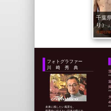
千葉
り）
2017
フォトグラファー
川 﨑 秀 典
20
20
20
未来に残したい風景を。
世界中に伝えたい日本の祭りを。