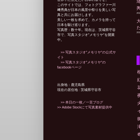
このサイトでは、フォトグラファー川
﨑秀典が日本の風景や祭りを美しい写
20
真と共にお届けします。
美しい一枚を求めて、カメラを持って
日本を駆け巡ります。
写真歴：数十年。現在は、茨城県守谷
20
市で、写真スタジオ”メモリヤ”を開業
中。
>> 写真スタジオ”メモリヤ”の公式サ
イト
>> 写真スタジオ”メモリヤ”の
facebookページ
出身地：鹿児島県
現在の居住地 : 茨城県守谷市
>> 本日の一枚／一言ブログ
>> Adobe Stockにて写真素材提供中