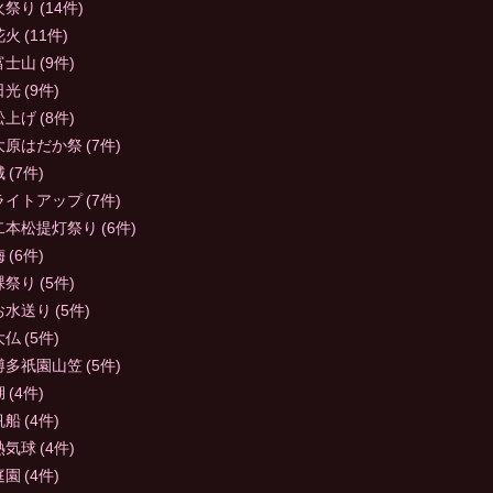
火祭り
(14件)
花火
(11件)
富士山
(9件)
日光
(9件)
松上げ
(8件)
大原はだか祭
(7件)
城
(7件)
ライトアップ
(7件)
二本松提灯祭り
(6件)
梅
(6件)
裸祭り
(5件)
お水送り
(5件)
大仏
(5件)
博多祇園山笠
(5件)
湖
(4件)
帆船
(4件)
熱気球
(4件)
庭園
(4件)