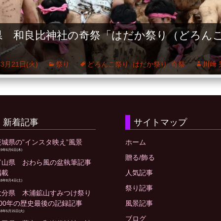
県 和良比神社の奇祭「はだか祭り（どろん
」
年3月21日(火)
祭り
どろんこ祭り
,
はだか祭り
,
奇祭
川﨑 
新着記事
サイトマップ
茨城県の”インスタ映え”風景
ホーム
19年6月6日(木)
贈る/飾る
富山県 おわら風の盆執筆記事
掲載
人気記事
18年8月4日(土)
祭り記事
大分県 木浦鉱山すみつけ祭り
400年の歴史最後の記録記事
風景記事
18年5月15日(火)
ブログ