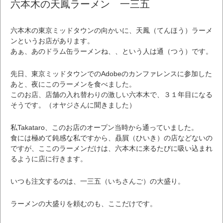
六本木の天鳳ラーメン 一三五
六本木の東京ミッドタウンの向かいに、天鳳（てんほう）ラーメ
ンというお店があります。
あぁ、あのドラム缶ラーメンね、、という人は通（つう）です。
先日、東京ミッドタウンでのAdobeのカンファレンスに参加した
あと、夜にこのラーメンを食べました。
このお店、店舗の入れ替わりの激しい六本木で、３１年目になる
そうです。（オヤジさんに聞きました）
私Takataro、このお店のオープン当時から通っていました。
食には極めて鈍感な私ですから、贔屓（ひいき）の店などないの
ですが、ここのラーメンだけは、六本木に来るたびに吸い込まれ
るように店に行きます。
いつも注文するのは、一三五（いちさんご）の大盛り。
ラーメンの大盛りを頼むのも、ここだけです。