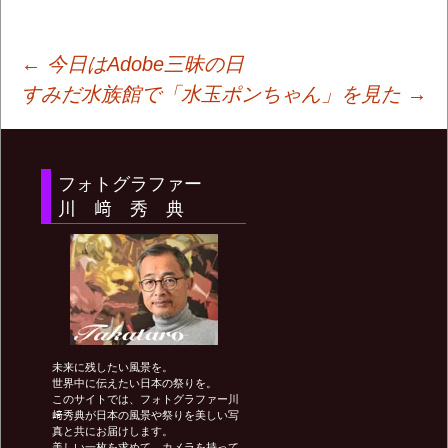
投
←
今日はAdobe三昧の日
すみだ水族館で「水玉ポンちゃん」を見た
→
稿
フォトグラファー
ナ
川 﨑 秀 典
ビ
ゲ
未来に残したい風景を。
ー
世界中に伝えたい日本の祭りを。
このサイトでは、フォトグラファー川
﨑秀典が日本の風景や祭りを美しい写
真と共にお届けします。
美しい一枚を求めて、カメラを持って