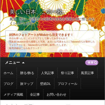
美しい日本、この一枚。
風景、祭り、四季折々の日本の文化を写真と共に惜しみな
くシェアします。
好評のフォトアートがWebから注文できます！
作品を贈ったり、インテリアとして飾ってみませんか？
写真家Takataroが自ら撮影した写真、あるいは写真をもとにTakataro自らが製作した
フォトアートを、Takataro自らが印刷し販売いたします。
販売詳細はこちらをクリック！
コ
検
メニュー
ン
索:
テ
ホーム
贈る/飾る
人気記事
祭り記事
風景記事
ン
ツ
ブログ
旅マップ
壁紙DL
プロフィール
へ
移
メディア掲載
全記事
お問い合わせ
動