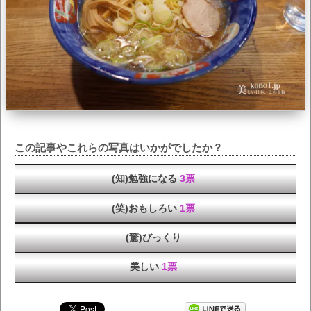
この記事やこれらの写真はいかがでしたか？
(知)勉強になる
3票
(笑)おもしろい
1票
(驚)びっくり
美しい
1票