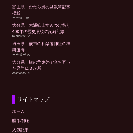
富山県 おわら風の盆執筆記事
掲載
2018年8月4日(土)
大分県 木浦鉱山すみつけ祭り
400年の歴史最後の記録記事
2018年5月15日(火)
埼玉県 蕨市の和楽備神社の神
輿渡御
2018年2月20日(火)
大分県 旅の予定外で立ち寄っ
た磨崖仏３か所
2018年2月19日(月)
サイトマップ
ホーム
贈る/飾る
人気記事