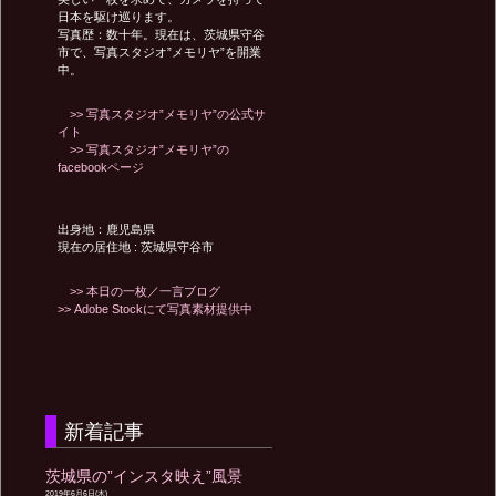
シ
日本を駆け巡ります。
写真歴：数十年。現在は、茨城県守谷
ョ
市で、写真スタジオ”メモリヤ”を開業
中。
>> 写真スタジオ”メモリヤ”の公式サ
ン
イト
>> 写真スタジオ”メモリヤ”の
facebookページ
出身地：鹿児島県
現在の居住地 : 茨城県守谷市
>> 本日の一枚／一言ブログ
>> Adobe Stockにて写真素材提供中
新着記事
茨城県の”インスタ映え”風景
2019年6月6日(木)