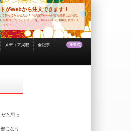
トがWebから注文できます！
して飾ってみませんか？
写真家Takataroが自ら撮影した写真、
o自らが製作したフォトアートを、Takataro自らが印刷し販売いた
リック！
検
メディア掲載
全記事
索:
とだと思っ
一部になり