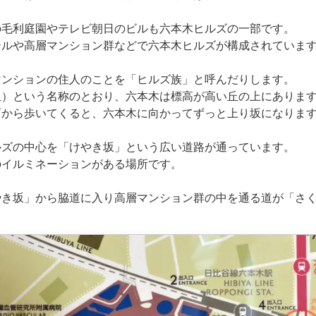
の毛利庭園やテレビ朝日のビルも六本木ヒルズの一部です。
テルや高層マンション群などで六本木ヒルズが構成されていま
マンションの住人のことを「ヒルズ族」と呼んだりします。
丘）という名称のとおり、六本木は標高が高い丘の上にありま
面から歩いてくると、六本木に向かってずっと上り坂になりま
ルズの中心を「けやき坂」という広い道路が通っています。
のイルミネーションがある場所です。
やき坂」から脇道に入り高層マンション群の中を通る道が「さ