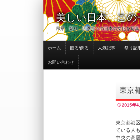
美しい日本、この
風景、祭り、四季折々の日本の文化を写真
コ
ホーム
贈る/飾る
人気記事
祭り記
ン
テ
お問い合わせ
ン
ツ
へ
移
東京
動
2015年4
東京都港
ている人
中央の高