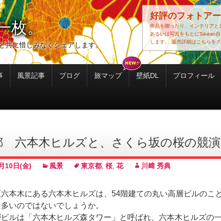
好評のフォトアー
一枚。
作品を贈ったり、インテリアと
あるいは写真をもとにTakatar
します。
販売詳細はこちらをク
と共に惜しみなくシェアします。
事
風景記事
ブログ
旅マップ
壁紙DL
プロフィール
都 六本木ヒルズと、さくら坂の桜の競演
月10日(金)
風景
東京都
,
桜
,
花
川﨑 秀典
区六本木にある六本木ヒルズは、54階建ての丸い高層ビルのこ
も多いのではないでしょうか。
層ビルは「六本木ヒルズ森タワー」と呼ばれ、六本木ヒルズの