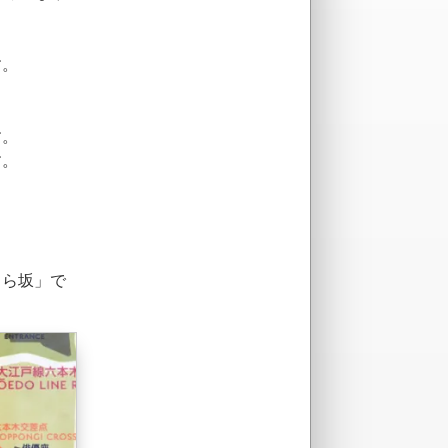
す。
す。
す。
くら坂」で