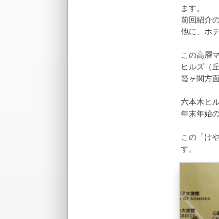
ます。
前回紹介
他に、ホ
この高層
ヒルズ（
霞ヶ関方
六本木ヒ
年末年始
この「け
す。