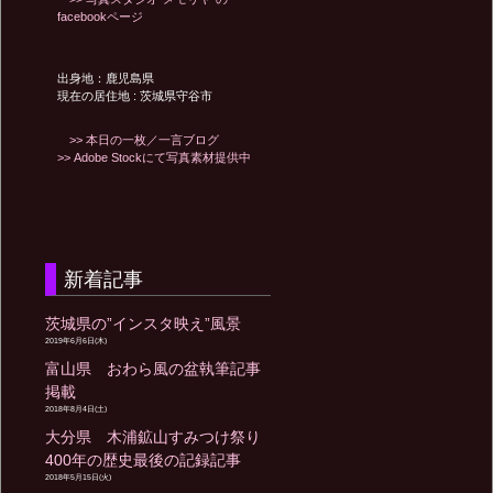
facebookページ
出身地：鹿児島県
現在の居住地 : 茨城県守谷市
>> 本日の一枚／一言ブログ
>> Adobe Stockにて写真素材提供中
新着記事
茨城県の”インスタ映え”風景
2019年6月6日(木)
富山県 おわら風の盆執筆記事
掲載
2018年8月4日(土)
大分県 木浦鉱山すみつけ祭り
400年の歴史最後の記録記事
2018年5月15日(火)