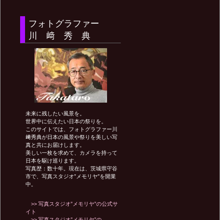
ナ
フォトグラファー
ビ
川 﨑 秀 典
ゲ
ー
未来に残したい風景を。
シ
世界中に伝えたい日本の祭りを。
このサイトでは、フォトグラファー川
﨑秀典が日本の風景や祭りを美しい写
真と共にお届けします。
ョ
美しい一枚を求めて、カメラを持って
日本を駆け巡ります。
写真歴：数十年。現在は、茨城県守谷
ン
市で、写真スタジオ”メモリヤ”を開業
中。
>> 写真スタジオ”メモリヤ”の公式サ
イト
>> 写真スタジオ”メモリヤ”の