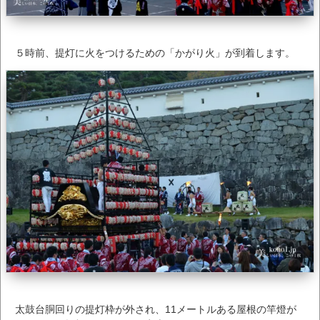
５時前、提灯に火をつけるための「かがり火」が到着します。
太鼓台胴回りの提灯枠が外され、11メートルある屋根の竿燈が