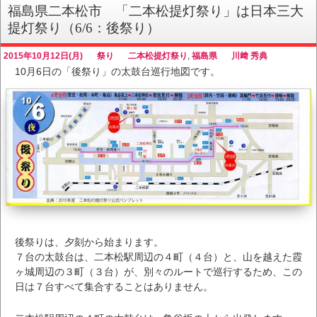
福島県二本松市 「二本松提灯祭り」は日本三大
提灯祭り（6/6：後祭り）
2015年10月12日(月)
祭り
二本松提灯祭り
,
福島県
川﨑 秀典
10月6日の「後祭り」の太鼓台巡行地図です。
後祭りは、夕刻から始まります。
７台の太鼓台は、二本松駅周辺の４町（４台）と、山を越えた霞
ヶ城周辺の３町（３台）が、別々のルートで巡行するため、この
日は７台すべて集合することはありません。