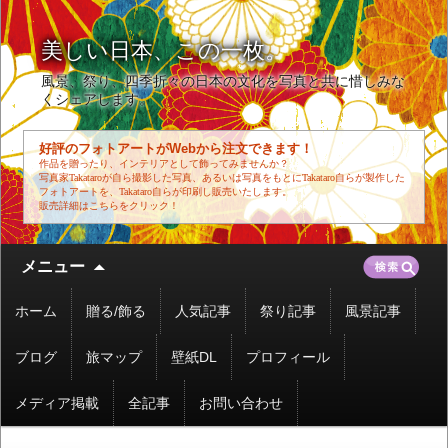
美しい日本、この一枚。
風景、祭り、四季折々の日本の文化を写真と共に惜しみな
くシェアします。
好評のフォトアートがWebから注文できます！
作品を贈ったり、インテリアとして飾ってみませんか？
写真家Takataroが自ら撮影した写真、あるいは写真をもとにTakataro自らが製作した
フォトアートを、Takataro自らが印刷し販売いたします。
販売詳細はこちらをクリック！
コ
検
メニュー
ン
索:
テ
ホーム
贈る/飾る
人気記事
祭り記事
風景記事
ン
ツ
ブログ
旅マップ
壁紙DL
プロフィール
へ
移
メディア掲載
全記事
お問い合わせ
動