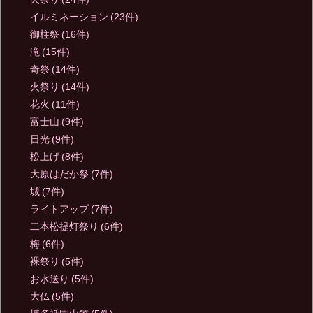
イルミネーション
(23件)
御柱祭
(16件)
滝
(15件)
奇祭
(14件)
火祭り
(14件)
花火
(11件)
富士山
(9件)
日光
(9件)
松上げ
(8件)
大原はだか祭
(7件)
城
(7件)
ライトアップ
(7件)
二本松提灯祭り
(6件)
梅
(6件)
裸祭り
(5件)
お水送り
(5件)
大仏
(5件)