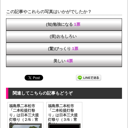
この記事やこれらの写真はいかがでしたか？
(知)勉強になる
1票
(笑)おもしろい
(驚)びっくり
1票
美しい
4票
関連してこちらの記事もどうぞ
福島県二本松市
福島県二本松市
「二本松提灯祭
「二本松提灯祭
り」は日本三大提
り」は日本三大提
灯祭り（２/6：宵
灯祭り（３/6：宵
祭り）
祭り）