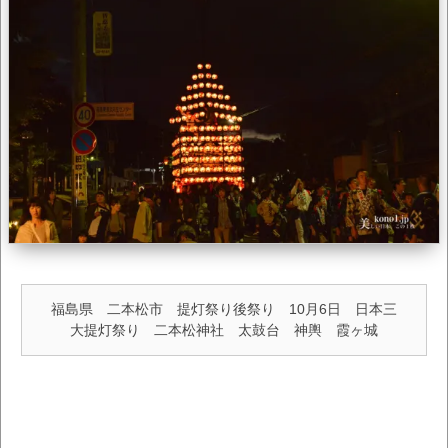
福島県 二本松市 提灯祭り後祭り 10月6日 日本三
大提灯祭り 二本松神社 太鼓台 神輿 霞ヶ城