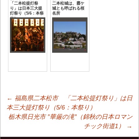
「二本松提灯祭
二本松城は、霞ケ
り」は日本三大提
城とも呼ばれる桜
灯祭り（5/6：本祭
名所
り）
投
←
福島県二本松市 「二本松提灯祭り」は日
本三大提灯祭り（5/6：本祭り）
栃木県日光市 ”華厳の滝”（錦秋の日本ロマン
稿
チック街道1）
→