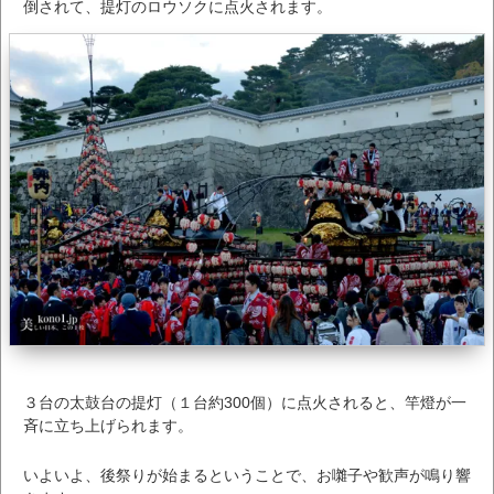
倒されて、提灯のロウソクに点火されます。
３台の太鼓台の提灯（１台約300個）に点火されると、竿燈が一
斉に立ち上げられます。
いよいよ、後祭りが始まるということで、お囃子や歓声が鳴り響