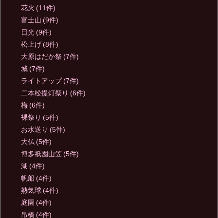
花火
(11件)
富士山
(9件)
日光
(9件)
松上げ
(8件)
大原はだか祭
(7件)
城
(7件)
ライトアップ
(7件)
二本松提灯祭り
(6件)
梅
(6件)
裸祭り
(5件)
お水送り
(5件)
大仏
(5件)
博多祇園山笠
(5件)
湖
(4件)
帆船
(4件)
熱気球
(4件)
庭園
(4件)
吊橋
(4件)