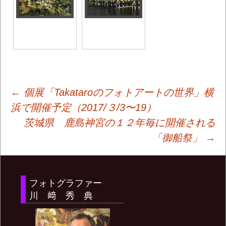
投
←
個展「Takataroのフォトアートの世界」横
浜で開催予定（2017/３/3〜19）
茨城県 鹿島神宮の１２年毎に開催される
稿
「御船祭」
→
ナ
フォトグラファー
ビ
川 﨑 秀 典
ゲ