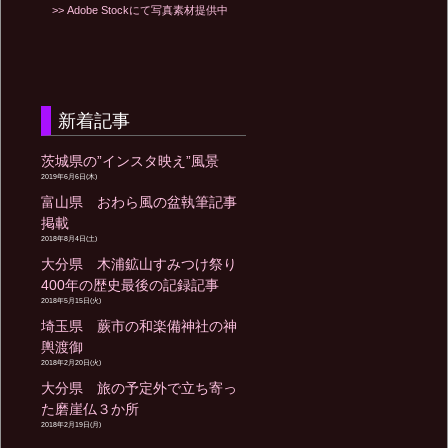
>> Adobe Stockにて写真素材提供中
新着記事
茨城県の”インスタ映え”風景
2019年6月6日(木)
富山県 おわら風の盆執筆記事
掲載
2018年8月4日(土)
大分県 木浦鉱山すみつけ祭り
400年の歴史最後の記録記事
2018年5月15日(火)
埼玉県 蕨市の和楽備神社の神
輿渡御
2018年2月20日(火)
大分県 旅の予定外で立ち寄っ
た磨崖仏３か所
2018年2月19日(月)