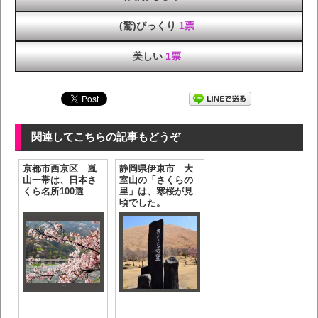
(驚)びっくり
1票
美しい
1票
関連してこちらの記事もどうぞ
京都市西京区 嵐
静岡県伊東市 大
山一帯は、日本さ
室山の「さくらの
くら名所100選
里」は、寒桜が見
頃でした。