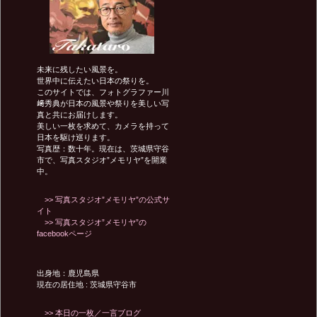
ー
未来に残したい風景を。
シ
世界中に伝えたい日本の祭りを。
このサイトでは、フォトグラファー川
﨑秀典が日本の風景や祭りを美しい写
真と共にお届けします。
ョ
美しい一枚を求めて、カメラを持って
日本を駆け巡ります。
写真歴：数十年。現在は、茨城県守谷
ン
市で、写真スタジオ”メモリヤ”を開業
中。
>> 写真スタジオ”メモリヤ”の公式サ
イト
>> 写真スタジオ”メモリヤ”の
facebookページ
出身地：鹿児島県
現在の居住地 : 茨城県守谷市
>> 本日の一枚／一言ブログ