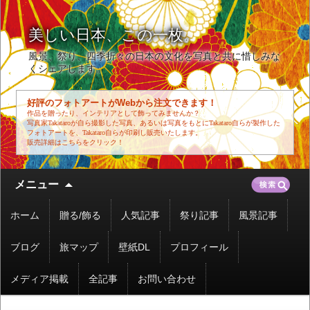
美しい日本、この一枚。
風景、祭り、四季折々の日本の文化を写真と共に惜しみな
くシェアします。
好評のフォトアートがWebから注文できます！
作品を贈ったり、インテリアとして飾ってみませんか？
写真家Takataroが自ら撮影した写真、あるいは写真をもとにTakataro自らが製作した
フォトアートを、Takataro自らが印刷し販売いたします。
販売詳細はこちらをクリック！
コ
検
メニュー
ン
索:
テ
ホーム
贈る/飾る
人気記事
祭り記事
風景記事
ン
ツ
ブログ
旅マップ
壁紙DL
プロフィール
へ
移
メディア掲載
全記事
お問い合わせ
動