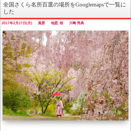
全国さくら名所百選の場所をGooglemapsで一覧に
した
2017年2月27日(月)
風景
地図
,
桜
川﨑 秀典