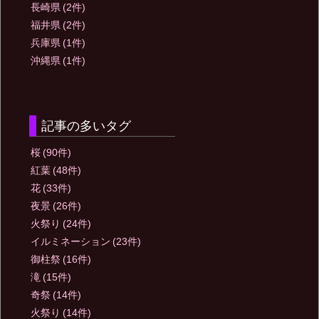
長崎県
(2件)
福井県
(2件)
兵庫県
(1件)
沖縄県
(1件)
記事の多いタグ
桜
(90件)
紅葉
(48件)
花
(33件)
夜景
(26件)
火祭り
(24件)
イルミネーション
(23件)
御柱祭
(16件)
滝
(15件)
奇祭
(14件)
火祭り
(14件)