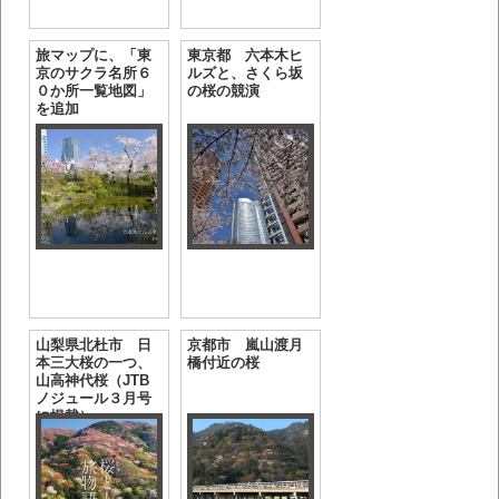
旅マップに、「東
東京都 六本木ヒ
京のサクラ名所６
ルズと、さくら坂
０か所一覧地図」
の桜の競演
を追加
山梨県北杜市 日
京都市 嵐山渡月
本三大桜の一つ、
橋付近の桜
山高神代桜（JTB
ノジュール３月号
に掲載）