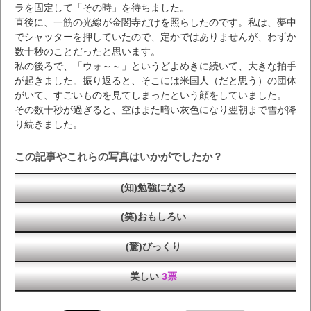
ラを固定して「その時」を待ちました。
直後に、一筋の光線が金閣寺だけを照らしたのです。私は、夢中
でシャッターを押していたので、定かではありませんが、わずか
数十秒のことだったと思います。
私の後ろで、「ウォ～～」というどよめきに続いて、大きな拍手
が起きました。振り返ると、そこには米国人（だと思う）の団体
がいて、すごいものを見てしまったという顔をしていました。
その数十秒が過ぎると、空はまた暗い灰色になり翌朝まで雪が降
り続きました。
この記事やこれらの写真はいかがでしたか？
(知)勉強になる
(笑)おもしろい
(驚)びっくり
美しい
3票