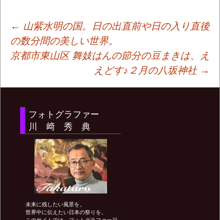
投
←
山紫水明の国。日の出直前や日の入り直後
の数分間の美しい世界。
京都市東山区 舞妓はんの節分の豆まきは、え
稿
えどす♪２月の八坂神社
→
ナ
フォトグラファー
ビ
川 﨑 秀 典
ゲ
ー
未来に残したい風景を。
シ
世界中に伝えたい日本の祭りを。
このサイトでは、フォトグラファー川