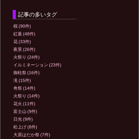
記事の多いタグ
桜
(90件)
紅葉
(48件)
花
(33件)
夜景
(26件)
火祭り
(24件)
イルミネーション
(23件)
御柱祭
(16件)
滝
(15件)
奇祭
(14件)
火祭り
(14件)
花火
(11件)
富士山
(9件)
日光
(9件)
松上げ
(8件)
大原はだか祭
(7件)