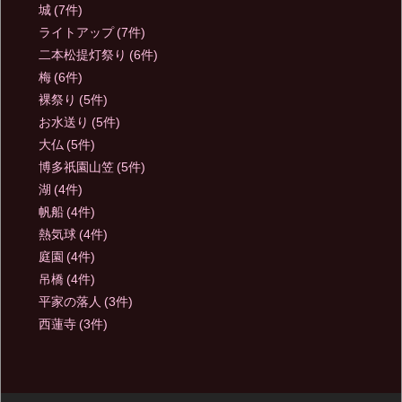
城
(7件)
ライトアップ
(7件)
二本松提灯祭り
(6件)
梅
(6件)
裸祭り
(5件)
お水送り
(5件)
大仏
(5件)
博多祇園山笠
(5件)
湖
(4件)
帆船
(4件)
熱気球
(4件)
庭園
(4件)
吊橋
(4件)
平家の落人
(3件)
西蓮寺
(3件)