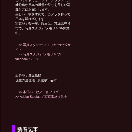
﨑秀典が日本の風景や祭りを美しい写
真と共にお届けします。
ョ
美しい一枚を求めて、カメラを持って
日本を駆け巡ります。
写真歴：数十年。現在は、茨城県守谷
ン
市で、写真スタジオ”メモリヤ”を開業
中。
>> 写真スタジオ”メモリヤ”の公式サ
イト
>> 写真スタジオ”メモリヤ”の
facebookページ
出身地：鹿児島県
現在の居住地 : 茨城県守谷市
>> 本日の一枚／一言ブログ
>> Adobe Stockにて写真素材提供中
新着記事