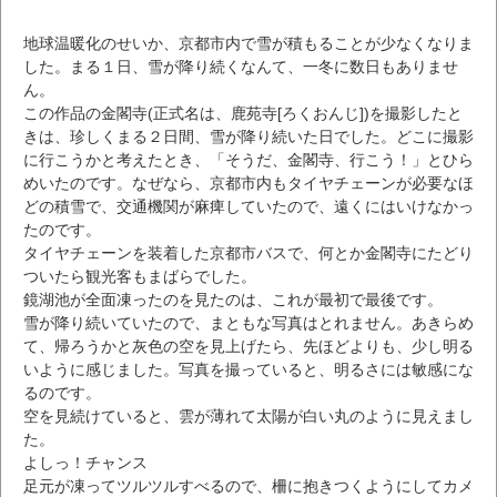
地球温暖化のせいか、京都市内で雪が積もることが少なくなりま
した。まる１日、雪が降り続くなんて、一冬に数日もありませ
ん。
この作品の金閣寺(正式名は、鹿苑寺[ろくおんじ])を撮影したと
きは、珍しくまる２日間、雪が降り続いた日でした。どこに撮影
に行こうかと考えたとき、「そうだ、金閣寺、行こう！」とひら
めいたのです。なぜなら、京都市内もタイヤチェーンが必要なほ
どの積雪で、交通機関が麻痺していたので、遠くにはいけなかっ
たのです。
タイヤチェーンを装着した京都市バスで、何とか金閣寺にたどり
ついたら観光客もまばらでした。
鏡湖池が全面凍ったのを見たのは、これが最初で最後です。
雪が降り続いていたので、まともな写真はとれません。あきらめ
て、帰ろうかと灰色の空を見上げたら、先ほどよりも、少し明る
いように感じました。写真を撮っていると、明るさには敏感にな
るのです。
空を見続けていると、雲が薄れて太陽が白い丸のように見えまし
た。
よしっ！チャンス
足元が凍ってツルツルすべるので、柵に抱きつくようにしてカメ