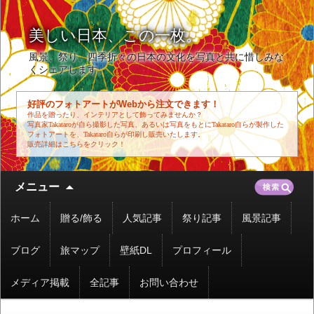
美しい日本、この一枚。
風景、祭り、四季折々の日本の文化を写真と共に惜しみな
くシェアします。
好評のフォトアートがWebから注文できます！
作品を贈ったり、インテリアとして飾ってみませんか？
写真家Takataroが自ら撮影した写真、あるいは写真をもとにTakataro自らが製作した
フォトアートを、Takataro自らが印刷し販売いたします。
販売詳細はこちらをクリック！
コ
検
メニュー
ン
索:
テ
ホーム
贈る/飾る
人気記事
祭り記事
風景記事
ン
ツ
ブログ
旅マップ
壁紙DL
プロフィール
へ
移
メディア掲載
全記事
お問い合わせ
動