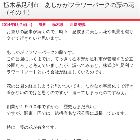
栃木県足利市 あしかがフラワーパークの藤の花
（その１）
2014年6月7日(土)
風景
栃木県
川﨑 秀典
お祭りの記事が続くので、時々、息抜きに美しい花や風景を織り
交ぜて行きたいと思います。
あしかがフラワーパークの藤です。
この公園にいくまでは、てっきり栃木県か足利市が管理する公立
公園だろうと考えていましたが、調べてみると。株式会社足利フ
ラワーリゾートという会社が経営しているのです。
花の公園を経営しようと思いついても、なかなか事業化まで行き
着かないのではと思うのですが、造ってしまったのですねぇ。
創業が１９９０年ですから、歴史もまだ浅い。
ですが、関東一円では、結構有名な花公園に成長しています。
特に、藤の花が有名です。