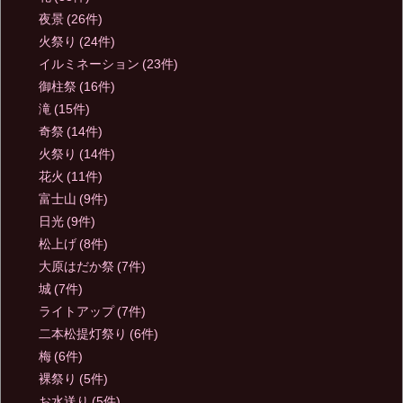
夜景
(26件)
火祭り
(24件)
イルミネーション
(23件)
御柱祭
(16件)
滝
(15件)
奇祭
(14件)
火祭り
(14件)
花火
(11件)
富士山
(9件)
日光
(9件)
松上げ
(8件)
大原はだか祭
(7件)
城
(7件)
ライトアップ
(7件)
二本松提灯祭り
(6件)
梅
(6件)
裸祭り
(5件)
お水送り
(5件)