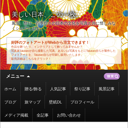
美しい日本、この一枚。
風景、祭り、四季折々の日本の文化を写真と共に惜しみな
くシェアします。
好評のフォトアートがWebから注文できます！
作品を贈ったり、インテリアとして飾ってみませんか？
写真家Takataroが自ら撮影した写真、あるいは写真をもとにTakataro自らが製作した
フォトアートを、Takataro自らが印刷し販売いたします。
販売詳細はこちらをクリック！
コ
検
メニュー
ン
索:
テ
ホーム
贈る/飾る
人気記事
祭り記事
風景記事
ン
ツ
ブログ
旅マップ
壁紙DL
プロフィール
へ
移
メディア掲載
全記事
お問い合わせ
動