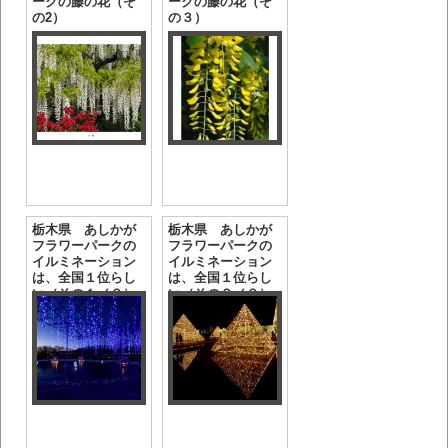
ークの藤の花（そ
ークの藤の花（そ
の2）
の３）
栃木県 あしかが
栃木県 あしかが
フラワーパークの
フラワーパークの
イルミネーション
イルミネーション
は、全国１位らし
は、全国１位らし
い（その１／２）
い（その２／２）