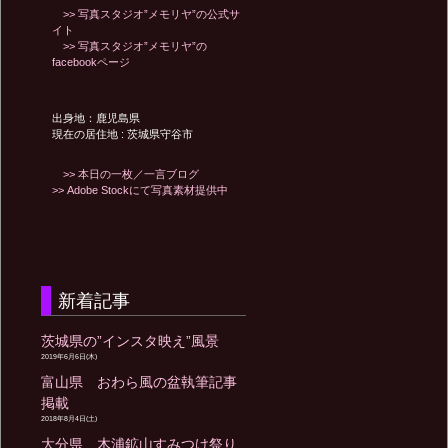
>> 写真スタジオ”メモリヤ”の公式サ
イト
>> 写真スタジオ”メモリヤ”の
facebookページ
出身地：鹿児島県
現在の居住地 : 茨城県守谷市
>> 本日の一枚／一言ブログ
>> Adobe Stockにて写真素材提供中
新着記事
茨城県の”インスタ映え”風景
2019年6月6日(木)
富山県 おわら風の盆執筆記事
掲載
2018年8月4日(土)
大分県 木浦鉱山すみつけ祭り