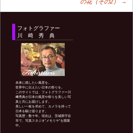
の花（その2）
→
ナ
フォトグラファー
ビ
川 﨑 秀 典
ゲ
ー
未来に残したい風景を。
シ
世界中に伝えたい日本の祭りを。
このサイトでは、フォトグラファー川
﨑秀典が日本の風景や祭りを美しい写
真と共にお届けします。
ョ
美しい一枚を求めて、カメラを持って
日本を駆け巡ります。
写真歴：数十年。現在は、茨城県守谷
ン
市で、写真スタジオ”メモリヤ”を開業
中。