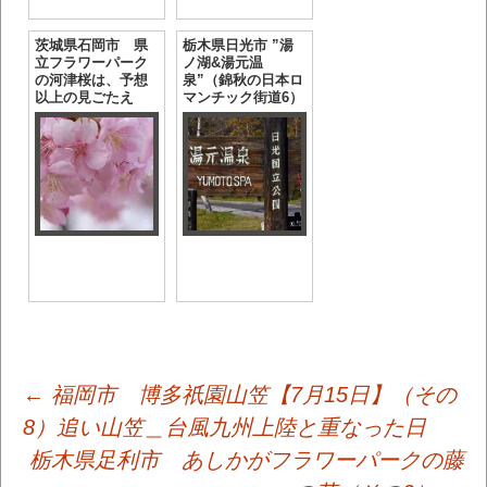
茨城県石岡市 県
栃木県日光市 ”湯
立フラワーパーク
ノ湖&湯元温
の河津桜は、予想
泉”（錦秋の日本ロ
以上の見ごたえ
マンチック街道6）
投
←
福岡市 博多祇園山笠【7月15日】（その
8）追い山笠＿台風九州上陸と重なった日
栃木県足利市 あしかがフラワーパークの藤
稿