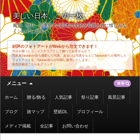
美しい日本、この一枚。
風景、祭り、四季折々の日本の文化を写真と共に惜しみな
くシェアします。
好評のフォトアートがWebから注文できます！
作品を贈ったり、インテリアとして飾ってみませんか？
写真家Takataroが自ら撮影した写真、あるいは写真をもとにTakataro自らが製作した
フォトアートを、Takataro自らが印刷し販売いたします。
販売詳細はこちらをクリック！
コ
検
メニュー
ン
索:
テ
ホーム
贈る/飾る
人気記事
祭り記事
風景記事
ン
ツ
ブログ
旅マップ
壁紙DL
プロフィール
へ
移
メディア掲載
全記事
お問い合わせ
動