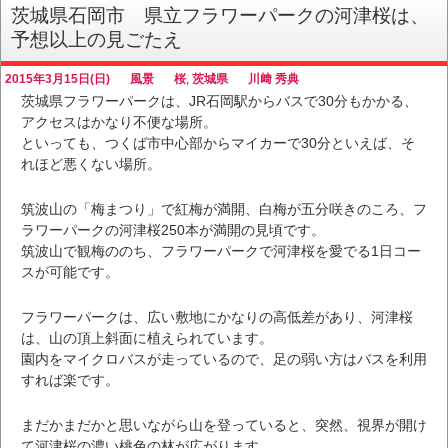
茨城県石岡市 県立フラワーパークの河津桜は、
予想以上の見ごたえ
2015年3月15日(日)
風景
桜
,
茨城県
川﨑 秀典
茨城県フラワーパークは、JR石岡駅からバスで30分もかかる、
アクセスはかなり不便な場所。
といっても、つくば市中心部からマイカーで30分といえば、そ
れほど悪くない場所。
筑波山の「梅まつり」で紅梅が満開、白梅が五分咲きのころ、フ
ラワーパークの河津桜250本が満開の見頃です。
筑波山で観梅ののち、フラワーパークで河津桜を愛でる1日コー
スが可能です。
フラワーパークは、広い敷地にかなりの高低差があり、河津桜
は、山の頂上斜面に植えられています。
園内をマイクロバスが走っているので、足の弱い方はバスを利用
すれば楽です。
まだかまだかと思いながら山を登っていると、突然、視界が開け
て河津桜の濃い桃色の林が広がります。