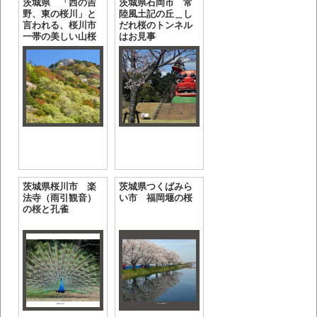
茨城県 「西の吉
茨城県石岡市 常
野、東の桜川」と
陸風土記の丘＿し
言われる、桜川市
だれ桜のトンネル
一帯の美しい山桜
はお見事
茨城県桜川市 楽
茨城県つくばみら
法寺（雨引観音）
い市 福岡堰の桜
の桜と孔雀