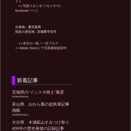
ン
イト
>> 写真スタジオ”メモリヤ”の
facebookページ
出身地：鹿児島県
現在の居住地 : 茨城県守谷市
>> 本日の一枚／一言ブログ
>> Adobe Stockにて写真素材提供中
新着記事
茨城県の”インスタ映え”風景
2019年6月6日(木)
富山県 おわら風の盆執筆記事
掲載
2018年8月4日(土)
大分県 木浦鉱山すみつけ祭り
400年の歴史最後の記録記事