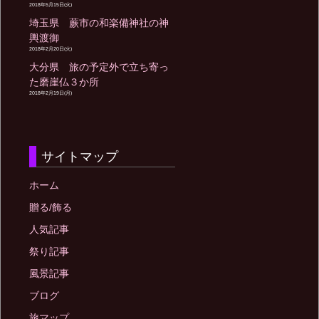
2018年5月15日(火)
埼玉県 蕨市の和楽備神社の神
輿渡御
2018年2月20日(火)
大分県 旅の予定外で立ち寄っ
た磨崖仏３か所
2018年2月19日(月)
サイトマップ
ホーム
贈る/飾る
人気記事
祭り記事
風景記事
ブログ
旅マップ