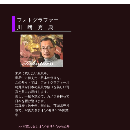
稿
フォトグラファー
ナ
川 﨑 秀 典
ビ
ゲ
未来に残したい風景を。
ー
世界中に伝えたい日本の祭りを。
このサイトでは、フォトグラファー川
﨑秀典が日本の風景や祭りを美しい写
シ
真と共にお届けします。
美しい一枚を求めて、カメラを持って
日本を駆け巡ります。
写真歴：数十年。現在は、茨城県守谷
ョ
市で、写真スタジオ”メモリヤ”を開業
中。
>> 写真スタジオ”メモリヤ”の公式サ