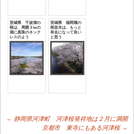
茨城県 千波湖の
茨城県 福岡堰の
桜は、周囲３㎞の
桜並木は、もっと
湖に真珠のネック
有名になって良い
レスのよう
と思う
投
←
静岡県河津町 河津桜発祥地は２月に満開
京都市 東寺にもある河津桜
→