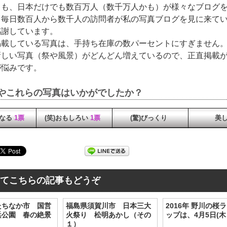
ても、日本だけでも数百万人（数千万人かも）が様々なブログ
、毎日数百人から数千人の訪問者が私の写真ブログを見に来て
感謝しています。
掲載している写真は、手持ち在庫の数パーセントにすぎません
新しい写真（祭や風景）がどんどん増えているので、正直掲載
が悩みです。
やこれらの写真はいかがでしたか？
になる
1票
(笑)おもしろい
1票
(驚)びっくり
美
てこちらの記事もどうぞ
たちなか市 国営
福島県須賀川市 日本三大
2016年 野川の桜
浜公園 春の絶景
火祭り 松明あかし（その
ップは、4月5日(
１）