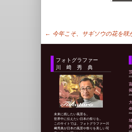
投
←
今年こそ、サギソウの花を咲
稿
フォトグラファー
川 﨑 秀 典
ナ
20
ビ
20
ゲ
20
未来に残したい風景を。
世界中に伝えたい日本の祭りを。
ー
このサイトでは、フォトグラファー川
﨑秀典が日本の風景や祭りを美しい写
20