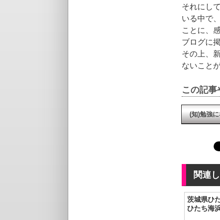
それにし
いる中で
ことに、
ブログに
その上、
ないこと
この記事
(知)勉強
関連し
茨城県ひ
ひたち海