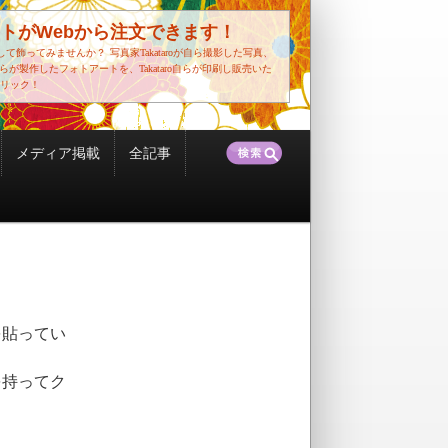
トがWebから注文できます！
して飾ってみませんか？
写真家Takataroが自ら撮影した写真、
o自らが製作したフォトアートを、Takataro自らが印刷し販売いた
リック！
検
メディア掲載
全記事
索:
を貼ってい
を持ってク