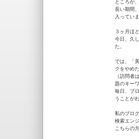
ところが
長い期間
入ってい
３ヶ月ほ
今日、久
た。
では、「
クをやめ
（訪問者は
題のキーワ
毎日、ブ
うことが
私のブログ
検索エン
こちらの