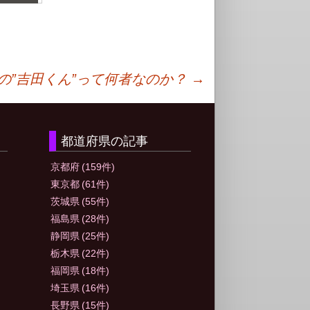
の”吉田くん”って何者なのか？
→
都道府県の記事
京都府
(159件)
東京都
(61件)
茨城県
(55件)
福島県
(28件)
静岡県
(25件)
栃木県
(22件)
福岡県
(18件)
埼玉県
(16件)
長野県
(15件)