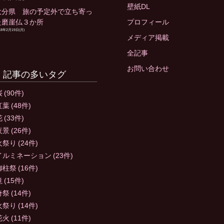
壁紙DL
大分県 旅の予定外で立ち寄っ
た磨崖仏３か所
プロフィール
18年2月19日(月)
メディア掲載
全記事
お問い合わせ
記事の多いタグ
桜
(90件)
紅葉
(48件)
花
(33件)
夜景
(26件)
火祭り
(24件)
イルミネーション
(23件)
御柱祭
(16件)
滝
(15件)
奇祭
(14件)
火祭り
(14件)
花火
(11件)