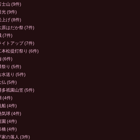
富士山
(9件)
日光
(9件)
松上げ
(8件)
大原はだか祭
(7件)
城
(7件)
ライトアップ
(7件)
二本松提灯祭り
(6件)
梅
(6件)
裸祭り
(5件)
お水送り
(5件)
大仏
(5件)
博多祇園山笠
(5件)
湖
(4件)
帆船
(4件)
熱気球
(4件)
庭園
(4件)
吊橋
(4件)
平家の落人
(3件)