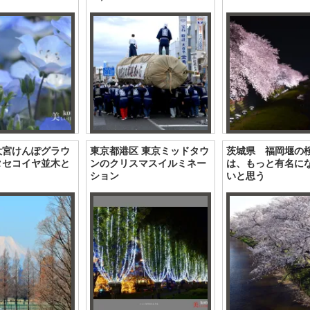
大宮けんぽグラウ
東京都港区 東京ミッドタウ
茨城県 福岡堰の
タセコイヤ並木と
ンのクリスマスイルミネー
は、もっと有名に
ション
いと思う