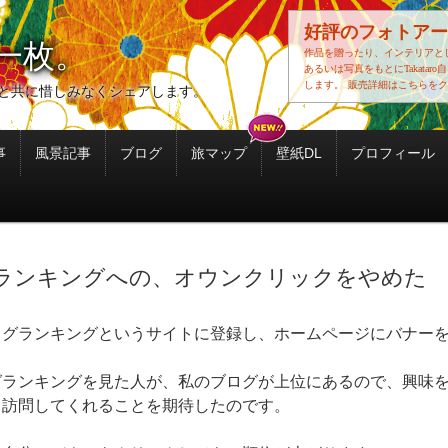
好評のフォトアー
一枚。
作品を贈ったり、インテリアと
あるいは写真をもとにTakatar
します。
販売詳細はこちらをク
と共に惜しみなくシェアします。
事
風景記事
ブログ
旅マップ
壁紙DL
プロフィール
ランキングへの、オウンクリックをやめた
ログランキングというサイトに登録し、ホームページにバナー
グランキングを見た人が、私のブログが上位にあるので、興味
て訪問してくれることを期待したのです。