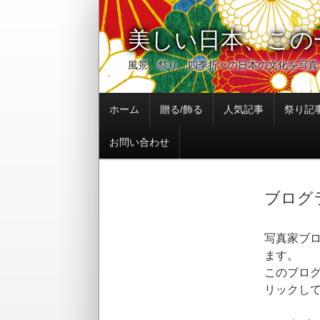
美しい日本、この
風景、祭り、四季折々の日本の文化を写真
コ
ホーム
贈る/飾る
人気記事
祭り記
ン
テ
お問い合わせ
ン
ツ
へ
ブログ
移
動
写真家ブ
ます。
このブロ
リックし