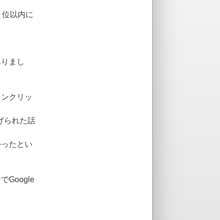
０位以内に
ありまし
ウンクリッ
げられた話
かったとい
oogle
。