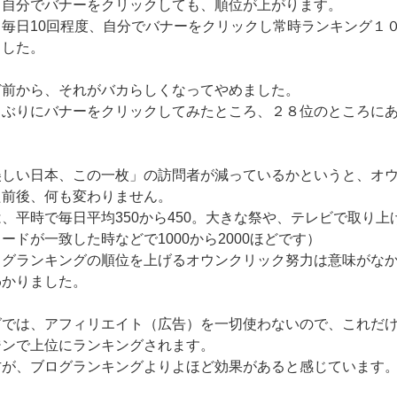
、自分でバナーをクリックしても、順位が上がります。
、毎日10回程度、自分でバナーをクリックし常時ランキング１
ました。
ど前から、それがバカらしくなってやめました。
しぶりにバナーをクリックしてみたところ、２８位のところに
美しい日本、この一枚」の訪問者が減っているかというと、オ
た前後、何も変わりません。
、平時で毎日平均350から450。大きな祭や、テレビで取り上
ードが一致した時などで1000から2000ほどです）
ログランキングの順位を上げるオウンクリック努力は意味がな
わかりました。
では、アフィリエイト（広告）を一切使わないので、これだけでG
ジンで上位にランキングされます。
方が、ブログランキングよりよほど効果があると感じています