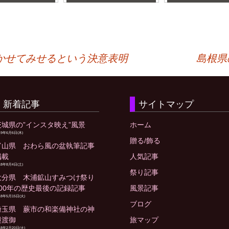
かせてみせるという決意表明
島根県
新着記事
サイトマップ
茨城県の”インスタ映え”風景
ホーム
19年6月6日(木)
贈る/飾る
富山県 おわら風の盆執筆記事
掲載
人気記事
18年8月4日(土)
祭り記事
大分県 木浦鉱山すみつけ祭り
400年の歴史最後の記録記事
風景記事
18年5月15日(火)
ブログ
埼玉県 蕨市の和楽備神社の神
輿渡御
旅マップ
18年2月20日(火)