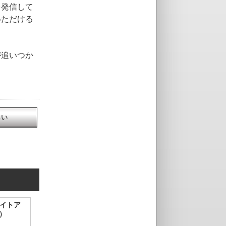
を発信して
いただける
。
が追いつか
しい
ライトア
木）