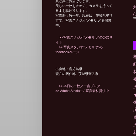
真と共にお届けします。
美しい一枚を求めて、カメラを持って
シ
日本を駆け巡ります。
写真歴：数十年。現在は、茨城県守谷
20
市で、写真スタジオ”メモリヤ”を開業
中。
ョ
>> 写真スタジオ”メモリヤ”の公式サ
イト
>> 写真スタジオ”メモリヤ”の
ン
facebookページ
出身地：鹿児島県
現在の居住地 : 茨城県守谷市
>> 本日の一枚／一言ブログ
>> Adobe Stockにて写真素材提供中