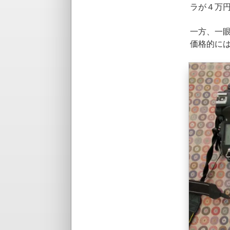
ラが４万
一方、一眼
価格的に