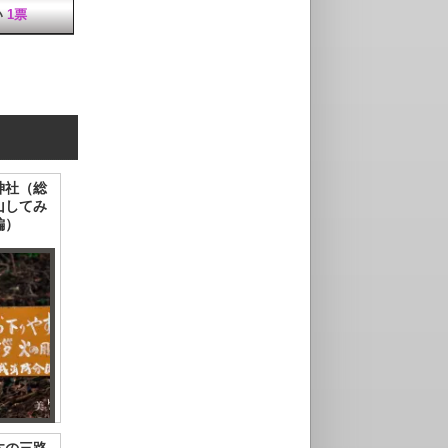
い
1票
神社（総
山してみ
編）
木の三路