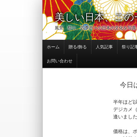
美しい日本、この
風景、祭り、四季折々の日本の文化を写真
コ
ホーム
贈る/飾る
人気記事
祭り記
ン
テ
お問い合わせ
ン
ツ
へ
今日は
移
動
半年ほど
デジカメ
逢いまし
価格は、