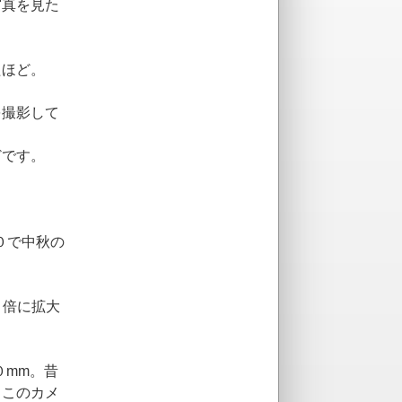
写真を見た
たほど。
を撮影して
どです。
０で中秋の
２倍に拡大
０mm。昔
、このカメ