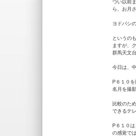
つい以前
ら、お月
ヨドバシ
というの
ますが、
群馬天文
今日は、
P６１０
名月を撮
比較のため
できるテ
P６１０は
の感覚で