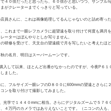
まで４０倍だったと思ったら、６０倍かと思いつつ、サンプル
さまがクレーターまでくっきりと写っている。
の店員さんに、これは画像処理してるんじゃないのと詰め寄っ
も、これまで一眼レフカメラに超望遠を取り付けて何度も満月
クレーターはぼんやりとしか写りません。
台の研修を受けて、天文台の望遠鏡で月を写したいと考えたほ
中秋の名月、明日はスーパームーンです。
を購入して以来、ほとんど出番がなかったのですが、今夜P６１
影しました。
に、フルサイズ一眼レフのD８００に600mmの望遠とさらに
レコンを取り付けて撮影してみました。
、光学で１４４０mmに相当。さらにデジタルズームで５７６
は、４万円のカメラではありえないことです。（ニコンの人も