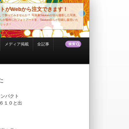
トがWebから注文できます！
して飾ってみませんか？
写真家Takataroが自ら撮影した写真、
o自らが製作したフォトアートを、Takataro自らが印刷し販売いた
リック！
検
メディア掲載
全記事
索:
た
コンパクト
６１０と出