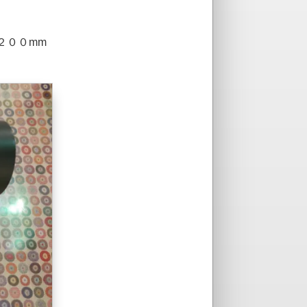
）
２００mm