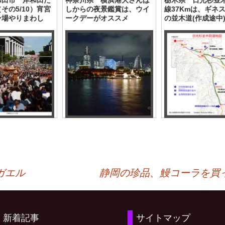
その5/10）宵宮
しからの夜景鑑賞は、ウイ
線37Kmは、ギネ
ン場やりまわし
ークデーがオススメ
の並木道(作成途中
ガエル
静岡の珍品、鰻コーラを買
新着記事
サイトマップ