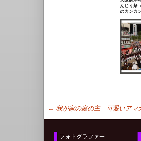
んじり祭（
のカンカ
投
←
我が家の庭の主 可愛いアマ
稿
フォトグラファー