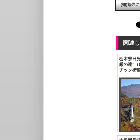
(知)勉強
関連し
栃木県日光
厳の滝”
チック街道
大阪府岸