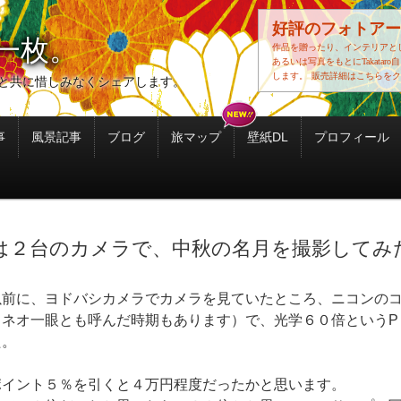
好評のフォトアー
一枚。
作品を贈ったり、インテリアと
あるいは写真をもとにTakatar
します。
販売詳細はこちらをク
と共に惜しみなくシェアします。
事
風景記事
ブログ
旅マップ
壁紙DL
プロフィール
２台のカメラで、中秋の名月を撮影してみ
以前に、ヨドバシカメラでカメラを見ていたところ、ニコンの
（ネオ一眼とも呼んだ時期もあります）で、光学６０倍というP
た。
ポイント５％を引くと４万円程度だったかと思います。