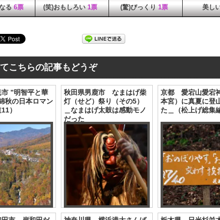
になる
6票
(笑)おもしろい
1票
(驚)びっくり
1票
美し
てこちらの記事もどうぞ
市 ”明智平と華
秋田県男鹿市 なまはげ柴
京都 愛宕山愛宕
（錦秋の日本ロマン
灯（せど）祭り（その5）
本宮）に真夏に登
11）
＿なまはげ太鼓は感動モノ
た＿（松上げ総集
だった
和田市 岸和田だ
神奈川県 横浜港大さんば
栃木県 日光杉並