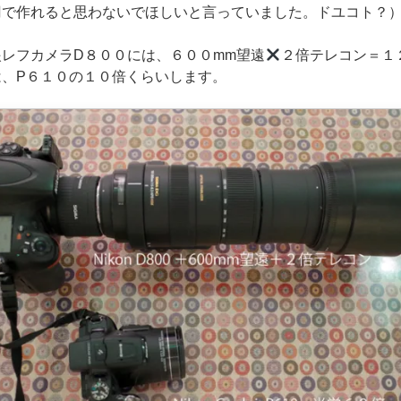
円で作れると思わないでほしいと言っていました。ドユコト？
レフカメラD８００には、６００mm望遠
２倍テレコン＝１
は、P６１０の１０倍くらいします。