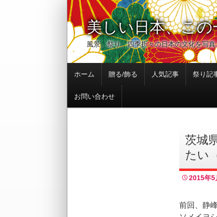
美しい日本、この
風景、祭り、四季折々の日本の文化を写真
コ
ホーム
贈る/飾る
人気記事
祭り記
ン
テ
お問い合わせ
ン
ツ
へ
移
茨城
動
たい（
2015年5
前回、静
ソメイヨ