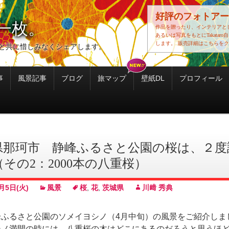
好評のフォトアー
一枚。
作品を贈ったり、インテリアと
あるいは写真をもとにTakatar
します。
販売詳細はこちらをク
と共に惜しみなくシェアします。
事
風景記事
ブログ
旅マップ
壁紙DL
プロフィール
県那珂市 静峰ふるさと公園の桜は、２度
その2：2000本の八重桜）
月5日(火)
風景
桜
,
花
,
茨城県
川﨑 秀典
峰ふるさと公園のソメイヨシノ（4月中旬）の風景をご紹介しま
シノ満開の時には、八重桜の木はどこにあるのだろうと思うほ