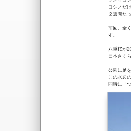
ヨシノだ
２週間た
前回、全
す。
八重桜が2
日本さくら
公園に足
この水辺
同時に「