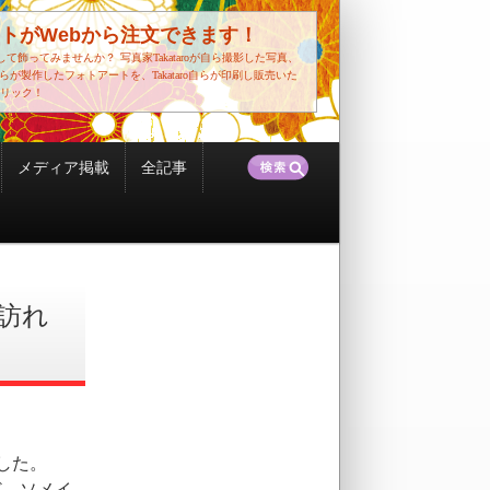
トがWebから注文できます！
して飾ってみませんか？
写真家Takataroが自ら撮影した写真、
o自らが製作したフォトアートを、Takataro自らが印刷し販売いた
リック！
検
メディア掲載
全記事
索:
訪れ
した。
ど、ソメイ