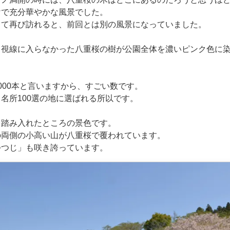
けで充分華やかな風景でした。
って再び訪れると、前回とは別の風景になっていました。
く視線に入らなかった八重桜の樹が公園全体を濃いピンク色に
000本と言いますから、すごい数です。
名所100選の地に選ばれる所以です。
を踏み入れたところの景色です。
の両側の小高い山が八重桜で覆われています。
つつじ」も咲き誇っています。