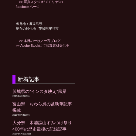
>> 写真スタジオ”メモリヤ”の
facebookページ
出身地：鹿児島県
現在の居住地 : 茨城県守谷市
>> 本日の一枚／一言ブログ
>> Adobe Stockにて写真素材提供中
新着記事
茨城県の”インスタ映え”風景
2019年6月6日(木)
富山県 おわら風の盆執筆記事
掲載
2018年8月4日(土)
大分県 木浦鉱山すみつけ祭り
400年の歴史最後の記録記事
2018年5月15日(火)