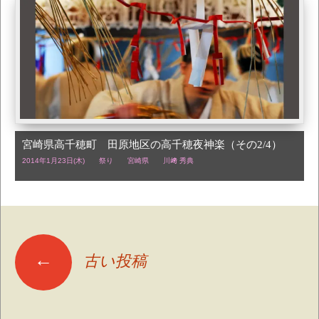
宮崎県高千穂町 田原地区の高千穂夜神楽（その2/4）
2014年1月23日(木)
祭り
宮崎県
川﨑 秀典
投
←
古い投稿
稿