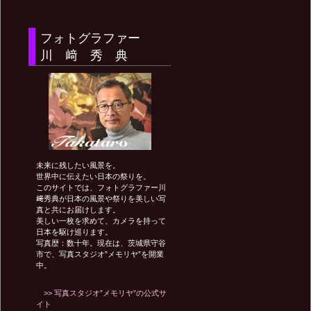
ナ
フォトグラファー
ビ
川 﨑 秀 典
ゲ
ー
未来に残したい風景を。
世界中に伝えたい日本の祭りを。
シ
このサイトでは、フォトグラファー川
﨑秀典が日本の風景や祭りを美しい写
真と共にお届けします。
美しい一枚を求めて、カメラを持って
ョ
日本を駆け巡ります。
写真歴：数十年。現在は、茨城県守谷
市で、写真スタジオ”メモリヤ”を開業
中。
ン
>> 写真スタジオ”メモリヤ”の公式サ
イト