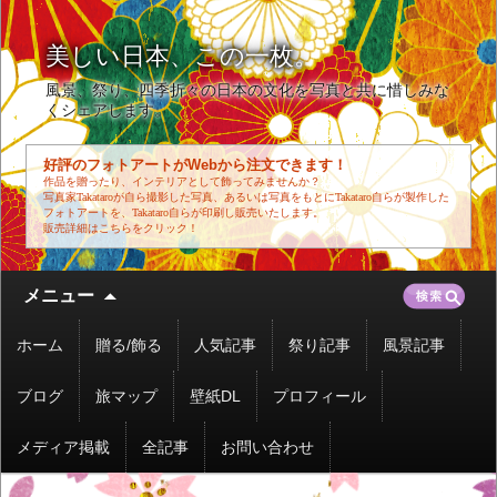
美しい日本、この一枚。
風景、祭り、四季折々の日本の文化を写真と共に惜しみな
くシェアします。
好評のフォトアートがWebから注文できます！
作品を贈ったり、インテリアとして飾ってみませんか？
写真家Takataroが自ら撮影した写真、あるいは写真をもとにTakataro自らが製作した
フォトアートを、Takataro自らが印刷し販売いたします。
販売詳細はこちらをクリック！
コ
検
メニュー
ン
索:
テ
ホーム
贈る/飾る
人気記事
祭り記事
風景記事
ン
ツ
ブログ
旅マップ
壁紙DL
プロフィール
へ
移
メディア掲載
全記事
お問い合わせ
動