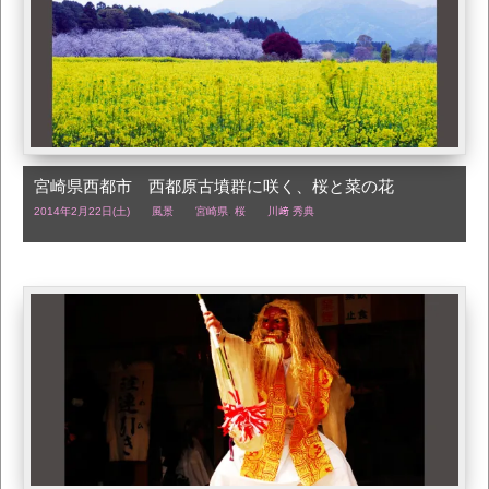
宮崎県西都市 西都原古墳群に咲く、桜と菜の花
2014年2月22日(土)
風景
宮崎県
,
桜
川﨑 秀典