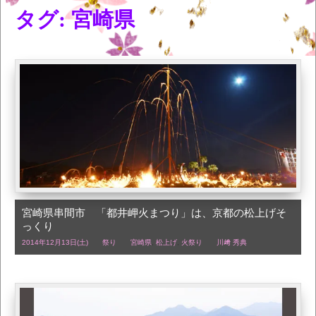
タグ: 宮崎県
宮崎県串間市 「都井岬火まつり」は、京都の松上げそ
っくり
2014年12月13日(土)
祭り
宮崎県
,
松上げ
,
火祭り
川﨑 秀典