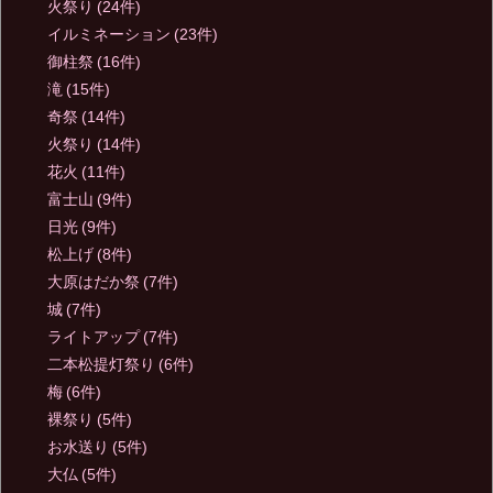
火祭り
(24件)
イルミネーション
(23件)
御柱祭
(16件)
滝
(15件)
奇祭
(14件)
火祭り
(14件)
花火
(11件)
富士山
(9件)
日光
(9件)
松上げ
(8件)
大原はだか祭
(7件)
城
(7件)
ライトアップ
(7件)
二本松提灯祭り
(6件)
梅
(6件)
裸祭り
(5件)
お水送り
(5件)
大仏
(5件)