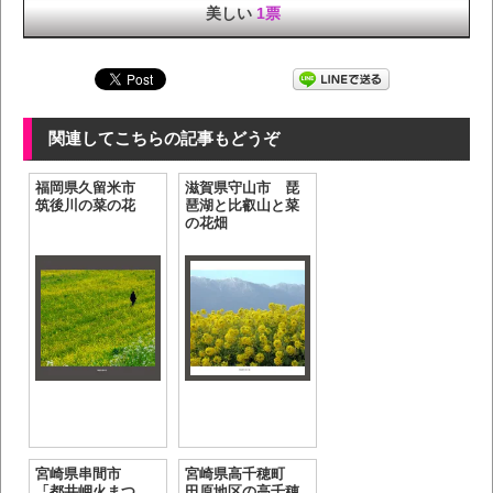
美しい
1票
関連してこちらの記事もどうぞ
福岡県久留米市
滋賀県守山市 琵
筑後川の菜の花
琶湖と比叡山と菜
の花畑
宮崎県串間市
宮崎県高千穂町
「都井岬火まつ
田原地区の高千穂