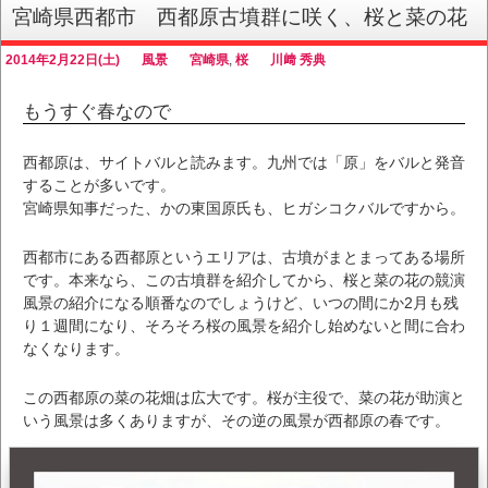
宮崎県西都市 西都原古墳群に咲く、桜と菜の花
2014年2月22日(土)
風景
宮崎県
,
桜
川﨑 秀典
もうすぐ春なので
西都原は、サイトバルと読みます。九州では「原」をバルと発音
することが多いです。
宮崎県知事だった、かの東国原氏も、ヒガシコクバルですから。
西都市にある西都原というエリアは、古墳がまとまってある場所
です。本来なら、この古墳群を紹介してから、桜と菜の花の競演
風景の紹介になる順番なのでしょうけど、いつの間にか2月も残
り１週間になり、そろそろ桜の風景を紹介し始めないと間に合わ
なくなります。
この西都原の菜の花畑は広大です。桜が主役で、菜の花が助演と
いう風景は多くありますが、その逆の風景が西都原の春です。