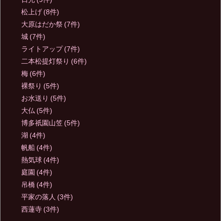
松上げ
(8件)
大原はだか祭
(7件)
城
(7件)
ライトアップ
(7件)
二本松提灯祭り
(6件)
梅
(6件)
裸祭り
(5件)
お水送り
(5件)
大仏
(5件)
博多祇園山笠
(5件)
湖
(4件)
帆船
(4件)
熱気球
(4件)
庭園
(4件)
吊橋
(4件)
平家の落人
(3件)
西蓮寺
(3件)