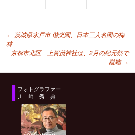
投
←
茨城県水戸市 偕楽園、日本三大名園の梅
林
京都市北区 上賀茂神社は、2月の紀元祭で
稿
蹴鞠
→
ナ
フォトグラファー
ビ
川 﨑 秀 典
ゲ
ー