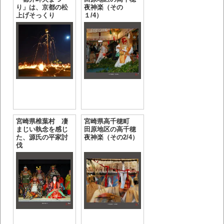
り」は、京都の松
夜神楽（その
上げそっくり
１/4）
宮崎県椎葉村 凄
宮崎県高千穂町
まじい執念を感じ
田原地区の高千穂
た、源氏の平家討
夜神楽（その2/4）
伐