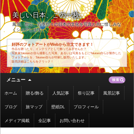
美しい日本、この一枚。
風景、祭り、四季折々の日本の文化を写真と共に惜しみな
くシェアします。
好評のフォトアートがWebから注文できます！
作品を贈ったり、インテリアとして飾ってみませんか？
写真家Takataroが自ら撮影した写真、あるいは写真をもとにTakataro自らが製作した
フォトアートを、Takataro自らが印刷し販売いたします。
販売詳細はこちらをクリック！
コ
検
メニュー
ン
索:
テ
ホーム
贈る/飾る
人気記事
祭り記事
風景記事
ン
ツ
ブログ
旅マップ
壁紙DL
プロフィール
へ
移
メディア掲載
全記事
お問い合わせ
動