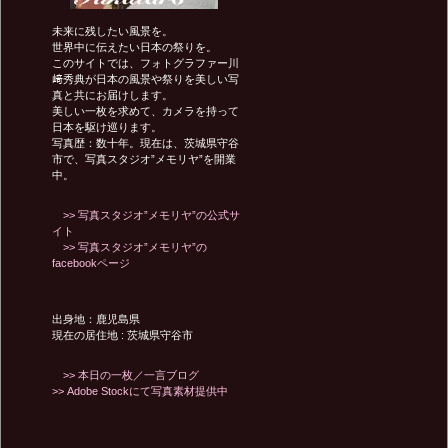
未来に残したい風景を。
シ
世界中に伝えたい日本の祭りを。
このサイトでは、フォトグラファー川
﨑秀典が日本の風景や祭りを美しい写
真と共にお届けします。
ョ
美しい一枚を求めて、カメラを持って
日本を駆け巡ります。
写真歴：数十年。現在は、茨城県守谷
ン
市で、写真スタジオ”メモリヤ”を開業
中。
>> 写真スタジオ”メモリヤ”の公式サ
イト
>> 写真スタジオ”メモリヤ”の
facebookページ
出身地：鹿児島県
現在の居住地 : 茨城県守谷市
>> 本日の一枚／一言ブログ
>> Adobe Stockにて写真素材提供中