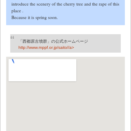
introduce the scenery of the cherry tree and the rape of this
place .
Because it is spring soon.
「西都原古墳群」の公式ホームページ
http://www.mppf.or.jp/saito//a>