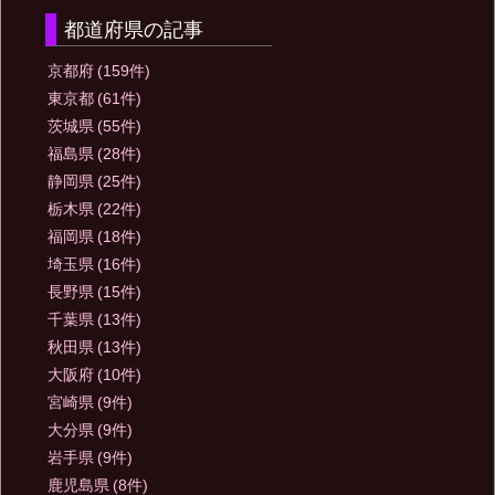
都道府県の記事
京都府
(159件)
東京都
(61件)
茨城県
(55件)
福島県
(28件)
静岡県
(25件)
栃木県
(22件)
福岡県
(18件)
埼玉県
(16件)
長野県
(15件)
千葉県
(13件)
秋田県
(13件)
大阪府
(10件)
宮崎県
(9件)
大分県
(9件)
岩手県
(9件)
鹿児島県
(8件)