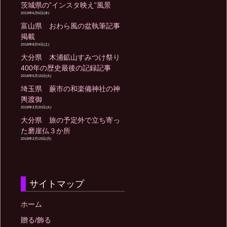
茨城県の”インスタ映え”風景
2019年6月6日(木)
富山県 おわら風の盆執筆記事
掲載
2018年8月4日(土)
大分県 木浦鉱山すみつけ祭り
400年の歴史最後の記録記事
2018年5月15日(火)
埼玉県 蕨市の和楽備神社の神
輿渡御
2018年2月20日(火)
大分県 旅の予定外で立ち寄っ
た磨崖仏３か所
2018年2月19日(月)
サイトマップ
ホーム
贈る/飾る