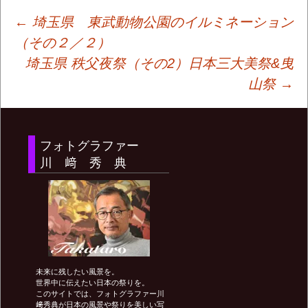
投
←
埼玉県 東武動物公園のイルミネーション
（その２／２）
埼玉県 秩父夜祭（その2）日本三大美祭&曳
稿
山祭
→
ナ
フォトグラファー
ビ
川 﨑 秀 典
ゲ
ー
未来に残したい風景を。
シ
世界中に伝えたい日本の祭りを。
このサイトでは、フォトグラファー川
﨑秀典が日本の風景や祭りを美しい写