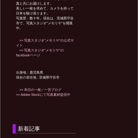
真と共にお届けします。
ョ
美しい一枚を求めて、カメラを持って
日本を駆け巡ります。
写真歴：数十年。現在は、茨城県守谷
ン
市で、写真スタジオ”メモリヤ”を開業
中。
>> 写真スタジオ”メモリヤ”の公式サ
イト
>> 写真スタジオ”メモリヤ”の
facebookページ
出身地：鹿児島県
現在の居住地 : 茨城県守谷市
>> 本日の一枚／一言ブログ
>> Adobe Stockにて写真素材提供中
新着記事