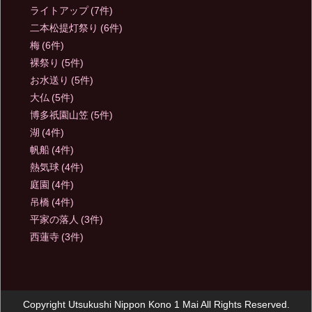
ライトアップ
(7件)
二本松提灯祭り
(6件)
梅
(6件)
裸祭り
(5件)
お水送り
(5件)
大仏
(5件)
博多祇園山笠
(5件)
湖
(4件)
帆船
(4件)
熱気球
(4件)
庭園
(4件)
吊橋
(4件)
平家の落人
(3件)
西蓮寺
(3件)
Copyright Utsukushi Nippon Kono 1 Mai All Rights Reserved.