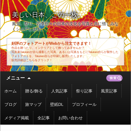
美しい日本、この一枚。
風景、祭り、四季折々の日本の文化を写真と共に惜しみな
くシェアします。
好評のフォトアートがWebから注文できます！
作品を贈ったり、インテリアとして飾ってみませんか？
写真家Takataroが自ら撮影した写真、あるいは写真をもとにTakataro自らが製作した
フォトアートを、Takataro自らが印刷し販売いたします。
販売詳細はこちらをクリック！
コ
検
メニュー
ン
索:
テ
ホーム
贈る/飾る
人気記事
祭り記事
風景記事
ン
ツ
ブログ
旅マップ
壁紙DL
プロフィール
へ
移
メディア掲載
全記事
お問い合わせ
動