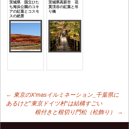
茨城県 国立ひた
茨城県高萩市 花
ち海浜公園のコキ
貫渓谷の紅葉と吊
アの紅葉とコスモ
り橋
スの絶景
投
←
東京のX’masイルミネーション_千葉県に
あるけど”東京ドイツ村”は結構すごい
根付きと根切り門松（松飾り）
→
稿