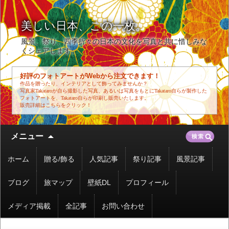
美しい日本、この一枚。
風景、祭り、四季折々の日本の文化を写真と共に惜しみな
くシェアします。
好評のフォトアートがWebから注文できます！
作品を贈ったり、インテリアとして飾ってみませんか？
写真家Takataroが自ら撮影した写真、あるいは写真をもとにTakataro自らが製作した
フォトアートを、Takataro自らが印刷し販売いたします。
販売詳細はこちらをクリック！
コ
検
メニュー
ン
索:
テ
ホーム
贈る/飾る
人気記事
祭り記事
風景記事
ン
ツ
ブログ
旅マップ
壁紙DL
プロフィール
へ
移
メディア掲載
全記事
お問い合わせ
動