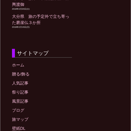
輿渡御
2018年2月20日(火)
大分県 旅の予定外で立ち寄っ
た磨崖仏３か所
2018年2月19日(月)
サイトマップ
ホーム
贈る/飾る
人気記事
祭り記事
風景記事
ブログ
旅マップ
壁紙DL