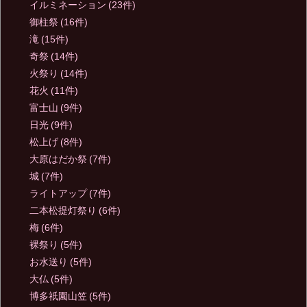
イルミネーション
(23件)
御柱祭
(16件)
滝
(15件)
奇祭
(14件)
火祭り
(14件)
花火
(11件)
富士山
(9件)
日光
(9件)
松上げ
(8件)
大原はだか祭
(7件)
城
(7件)
ライトアップ
(7件)
二本松提灯祭り
(6件)
梅
(6件)
裸祭り
(5件)
お水送り
(5件)
大仏
(5件)
博多祇園山笠
(5件)