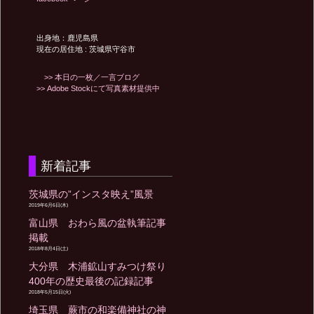
出身地：鹿児島県
現在の居住地 : 茨城県守谷市
>> 本日の一枚／一言ブログ
>> Adobe Stockにて写真素材提供中
新着記事
茨城県の”インスタ映え”風景
2019年6月6日(木)
富山県 おわら風の盆執筆記事
掲載
2018年8月4日(土)
大分県 木浦鉱山すみつけ祭り
400年の歴史最後の記録記事
2018年5月15日(火)
埼玉県 蕨市の和楽備神社の神