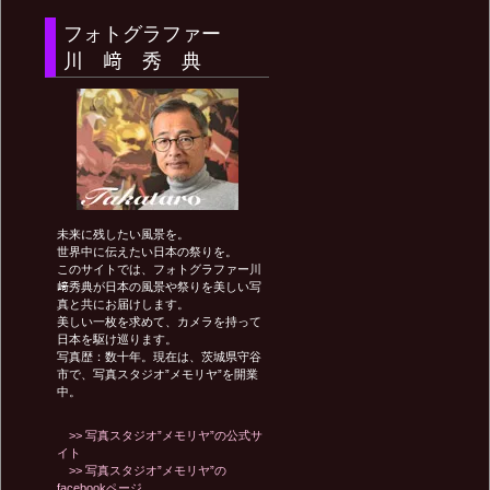
ナ
フォトグラファー
川 﨑 秀 典
ビ
ゲ
ー
未来に残したい風景を。
世界中に伝えたい日本の祭りを。
このサイトでは、フォトグラファー川
シ
﨑秀典が日本の風景や祭りを美しい写
真と共にお届けします。
美しい一枚を求めて、カメラを持って
ョ
日本を駆け巡ります。
写真歴：数十年。現在は、茨城県守谷
市で、写真スタジオ”メモリヤ”を開業
中。
ン
>> 写真スタジオ”メモリヤ”の公式サ
イト
>> 写真スタジオ”メモリヤ”の
facebookページ