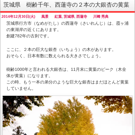
茨城県 樹齢千年、西蓮寺の２本の大銀杏の黄葉
2014年12月30日(火)
風景
紅葉
,
茨城県
,
西蓮寺
川﨑 秀典
茨城県行方市（なめがたし）の西蓮寺（さいれんじ）は、霞ヶ浦
の東湖岸の近くにあります。
創建782年の古刹です。
ここに、２本の巨大な銀杏（いちょう）の木があります。
おそらく、日本有数に数えられる大きさでしょう。
樹齢1000年と言われる大銀杏は、11月末に黄葉のピーク（木全
体が黄葉）になります。
この時、もう一本の弟分のような巨大な銀杏はまだほとんど黄葉
していません。