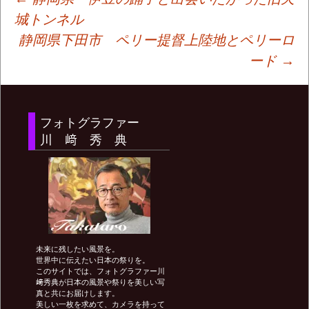
投
城トンネル
静岡県下田市 ペリー提督上陸地とペリーロ
稿
ード
→
ナ
フォトグラファー
ビ
川 﨑 秀 典
ゲ
ー
未来に残したい風景を。
シ
世界中に伝えたい日本の祭りを。
このサイトでは、フォトグラファー川
﨑秀典が日本の風景や祭りを美しい写
真と共にお届けします。
ョ
美しい一枚を求めて、カメラを持って