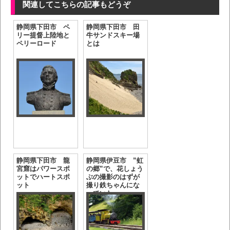
関連してこちらの記事もどうぞ
静岡県下田市 ペ
静岡県下田市 田
リー提督上陸地と
牛サンドスキー場
ペリーロード
とは
静岡県下田市 龍
静岡県伊豆市 ”虹
宮窟はパワースポ
の郷”で、花しょう
ットでハートスポ
ぶの撮影のはずが
ット
撮り鉄ちゃんにな
っていた