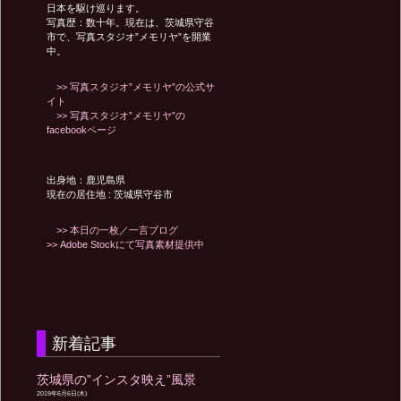
日本を駆け巡ります。
写真歴：数十年。現在は、茨城県守谷
ン
市で、写真スタジオ”メモリヤ”を開業
中。
>> 写真スタジオ”メモリヤ”の公式サ
イト
>> 写真スタジオ”メモリヤ”の
facebookページ
出身地：鹿児島県
現在の居住地 : 茨城県守谷市
>> 本日の一枚／一言ブログ
>> Adobe Stockにて写真素材提供中
新着記事
茨城県の”インスタ映え”風景
2019年6月6日(木)