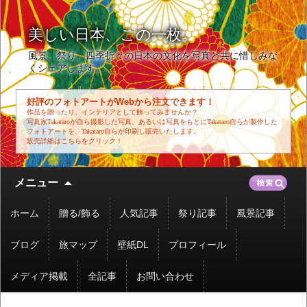
美しい日本、この一枚。
風景、祭り、四季折々の日本の文化を写真と共に惜しみな
くシェアします。
好評のフォトアートがWebから注文できます！
作品を贈ったり、インテリアとして飾ってみませんか？
写真家Takataroが自ら撮影した写真、あるいは写真をもとにTakataro自らが製作した
フォトアートを、Takataro自らが印刷し販売いたします。
販売詳細はこちらをクリック！
コ
検
メニュー
ン
索:
テ
ホーム
贈る/飾る
人気記事
祭り記事
風景記事
ン
ツ
ブログ
旅マップ
壁紙DL
プロフィール
へ
移
メディア掲載
全記事
お問い合わせ
動