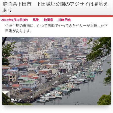
静岡県下田市 下田城址公園のアジサイは見応え
あり
2015年6月19日(金)
風景
静岡県
川﨑 秀典
伊豆半島の東南に、かつて黒船でやってきたペリーが上陸した下
田港があります。