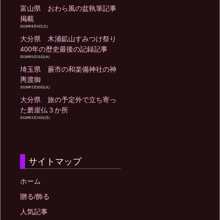
富山県 おわら風の盆執筆記事
掲載
2018年8月4日(土)
大分県 木浦鉱山すみつけ祭り
400年の歴史最後の記録記事
2018年5月15日(火)
埼玉県 蕨市の和楽備神社の神
輿渡御
2018年2月20日(火)
大分県 旅の予定外で立ち寄っ
た磨崖仏３か所
2018年2月19日(月)
サイトマップ
ホーム
贈る/飾る
人気記事