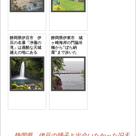
静岡県伊豆市 伊
静岡県伊東市 城
豆の名瀑「浄蓮の
ヶ崎海岸の門脇吊
滝」は過酷な天城
橋から”ぼら納
越えの地にある
屋”まで歩いた
←
静岡県 伊豆の踊子と出会いたかった旧天