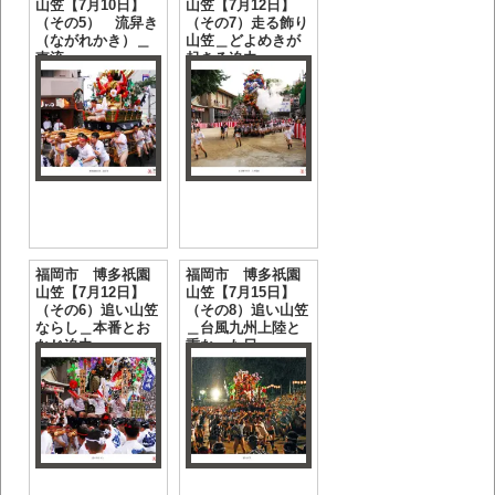
山笠【7月10日】
山笠【7月12日】
（その5） 流舁き
（その7）走る飾り
（ながれかき）＿
山笠＿どよめきが
東流
起きる迫力
福岡市 博多祇園
福岡市 博多祇園
山笠【7月12日】
山笠【7月15日】
（その6）追い山笠
（その8）追い山笠
ならし＿本番とお
＿台風九州上陸と
なじ迫力
重なった日