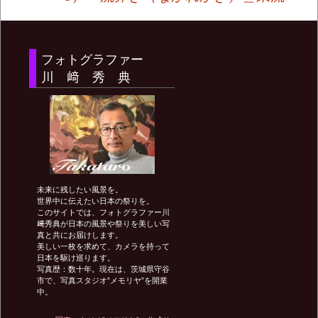
稿
ナ
フォトグラファー
川 﨑 秀 典
ビ
ゲ
ー
未来に残したい風景を。
世界中に伝えたい日本の祭りを。
このサイトでは、フォトグラファー川
シ
﨑秀典が日本の風景や祭りを美しい写
真と共にお届けします。
美しい一枚を求めて、カメラを持って
ョ
日本を駆け巡ります。
写真歴：数十年。現在は、茨城県守谷
市で、写真スタジオ”メモリヤ”を開業
中。
ン