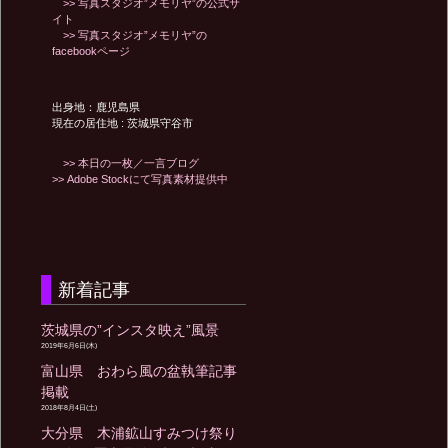
>> 写真スタジオ”メモリヤ”の公式サ
イト
>> 写真スタジオ”メモリヤ”の
facebookページ
出身地：鹿児島県
現在の居住地 : 茨城県守谷市
>> 本日の一枚／一言ブログ
>> Adobe Stockにて写真素材提供中
新着記事
茨城県の”インスタ映え”風景
2019年6月6日(木)
富山県 おわら風の盆執筆記事
掲載
2018年8月4日(土)
大分県 木浦鉱山すみつけ祭り