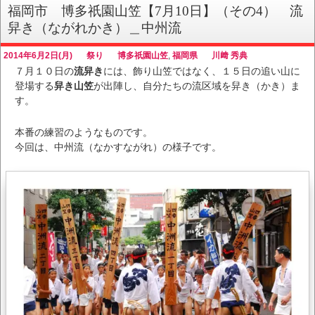
福岡市 博多祇園山笠【7月10日】（その4） 流
舁き（ながれかき）＿中州流
2014年6月2日(月)
祭り
博多祇園山笠
,
福岡県
川﨑 秀典
７月１０日の
流舁き
には、飾り山笠ではなく、１５日の追い山に
登場する
舁き山笠
が出陣し、自分たちの流区域を舁き（かき）ま
す。
本番の練習のようなものです。
今回は、中州流（なかすながれ）の様子です。