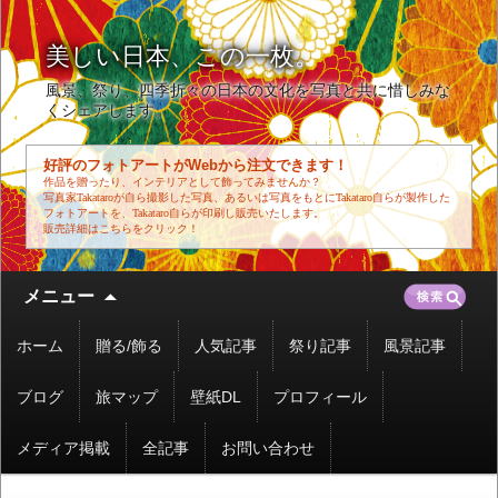
美しい日本、この一枚。
風景、祭り、四季折々の日本の文化を写真と共に惜しみな
くシェアします。
好評のフォトアートがWebから注文できます！
作品を贈ったり、インテリアとして飾ってみませんか？
写真家Takataroが自ら撮影した写真、あるいは写真をもとにTakataro自らが製作した
フォトアートを、Takataro自らが印刷し販売いたします。
販売詳細はこちらをクリック！
コ
検
メニュー
ン
索:
テ
ホーム
贈る/飾る
人気記事
祭り記事
風景記事
ン
ツ
ブログ
旅マップ
壁紙DL
プロフィール
へ
移
メディア掲載
全記事
お問い合わせ
動