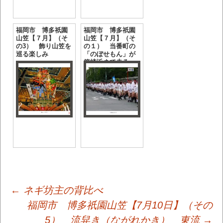
福岡市 博多祇園
福岡市 博多祇園
山笠【７月】（そ
山笠【７月】（そ
の3） 飾り山笠を
の１） 当番町の
巡る楽しみ
「のぼせもん」が
箱崎浜まで走る
投
←
ネギ坊主の背比べ
福岡市 博多祇園山笠【7月10日】（その
5） 流舁き（ながれかき）＿東流
→