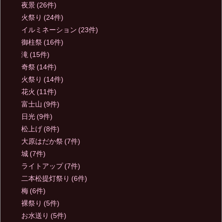
夜景
(26件)
火祭り
(24件)
イルミネーション
(23件)
御柱祭
(16件)
滝
(15件)
奇祭
(14件)
火祭り
(14件)
花火
(11件)
富士山
(9件)
日光
(9件)
松上げ
(8件)
大原はだか祭
(7件)
城
(7件)
ライトアップ
(7件)
二本松提灯祭り
(6件)
梅
(6件)
裸祭り
(5件)
お水送り
(5件)