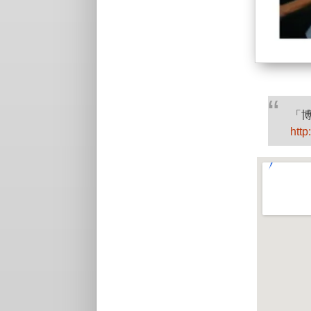
「
htt