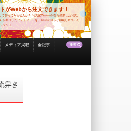
トがWebから注文できます！
して飾ってみませんか？
写真家Takataroが自ら撮影した写真、
o自らが製作したフォトアートを、Takataro自らが印刷し販売いた
リック！
検
メディア掲載
全記事
索:
流舁き