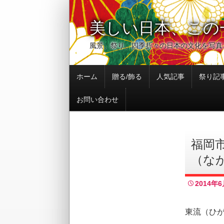
美しい日本、この
風景、祭り、四季折々の日本の文化を写真
コ
ホーム
贈る/飾る
人気記事
祭り記
ン
テ
お問い合わせ
ン
ツ
へ
移
福岡
動
（な
2014年6
東流（ひ