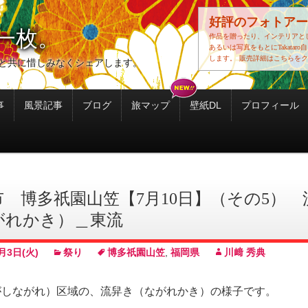
好評のフォトアー
一枚。
作品を贈ったり、インテリアと
あるいは写真をもとにTakatar
します。
販売詳細はこちらをク
と共に惜しみなくシェアします。
事
風景記事
ブログ
旅マップ
壁紙DL
プロフィール
市 博多祇園山笠【7月10日】（その5） 
がれかき）＿東流
月3日(火)
祭り
博多祇園山笠
,
福岡県
川﨑 秀典
がしながれ）区域の、流舁き（ながれかき）の様子です。