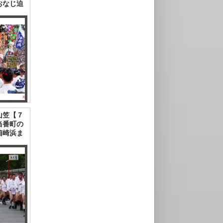
おなじ迫
山笠【７
当番町の
箱崎浜ま