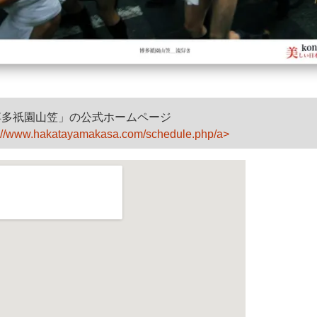
博多祇園山笠」の公式ホームページ
p://www.hakatayamakasa.com/schedule.php/a>