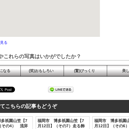
見る
やこれらの写真はいかがでしたか？
強になる
(笑)おもしろい
(驚)びっくり
美
てこちらの記事もどうぞ
博多祇園山笠【7
福岡市 博多祇園山笠【7
福岡市 博多祇園
（その4） 流舁
月12日】（その7）走る飾
月12日】（その6