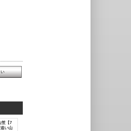
しい
山笠【7
）追い山