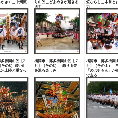
れかき）＿中州流
り山笠＿どよめきが起きる
笠ならし＿本番と
迫力
力
博多祇園山笠【7
福岡市 博多祇園山笠【７
福岡市 博多祇園
（その8）追い山
月】（その3） 飾り山笠
月】（その１） 
九州上陸と重なっ
を巡る楽しみ
「のぼせもん」が
で走る