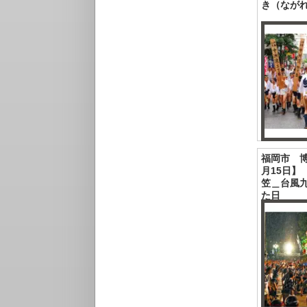
き（なが
福岡市 
月15日】
笠＿台風
た日