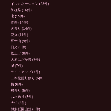
イルミネーション
(23件)
御柱祭
(16件)
滝
(15件)
奇祭
(14件)
火祭り
(14件)
花火
(11件)
富士山
(9件)
日光
(9件)
松上げ
(8件)
大原はだか祭
(7件)
城
(7件)
ライトアップ
(7件)
二本松提灯祭り
(6件)
梅
(6件)
裸祭り
(5件)
お水送り
(5件)
大仏
(5件)
博多祇園山笠
(5件)