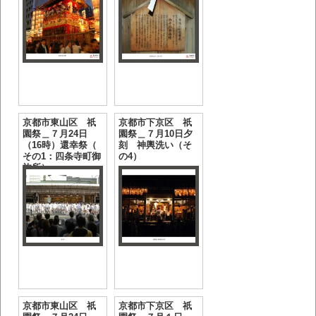
京都市東山区 祇
京都市下京区 祇
園祭＿７月24日
園祭＿７月10日夕
（16時）還幸祭（
刻 神輿洗い（そ
その1：四条寺町御
の4）
旅所）
京都市東山区 祇
京都市下京区 祇