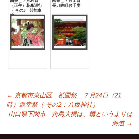
園祭＿７月24日
園祭＿７月１日
（正午）花傘巡行
長刀鉾町お千度
（ その3 芸能奉
納）
投
←
京都市東山区 祇園祭＿７月24日（21
時）還幸祭（ その2：八坂神社）
山口県下関市 角島大橋は、橋というよりは
稿
海道
→
ナ