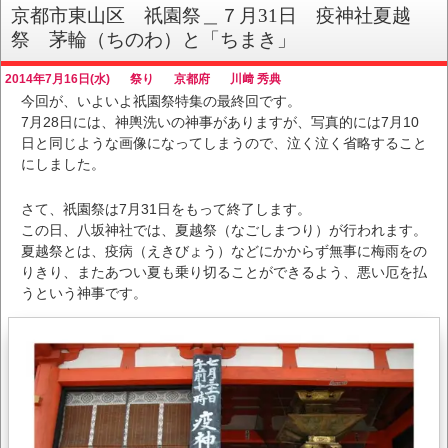
京都市東山区 祇園祭＿７月31日 疫神社夏越
祭 茅輪（ちのわ）と「ちまき」
2014年7月16日(水)
祭り
京都府
川﨑 秀典
今回が、いよいよ祇園祭特集の最終回です。
7月28日には、神輿洗いの神事がありますが、写真的には7月10
日と同じような画像になってしまうので、泣く泣く省略すること
にしました。
さて、祇園祭は7月31日をもって終了します。
この日、八坂神社では、夏越祭（なごしまつり）が行われます。
夏越祭とは、疫病（えきびょう）などにかからず無事に梅雨をの
りきり、またあつい夏も乗り切ることができるよう、悪い厄を払
うという神事です。