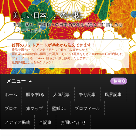
美しい日本、この一枚。
風景、祭り、四季折々の日本の文化を写真と共に惜しみな
くシェアします。
好評のフォトアートがWebから注文できます！
作品を贈ったり、インテリアとして飾ってみませんか？
写真家Takataroが自ら撮影した写真、あるいは写真をもとにTakataro自らが製作した
フォトアートを、Takataro自らが印刷し販売いたします。
販売詳細はこちらをクリック！
コ
検
メニュー
ン
索:
テ
ホーム
贈る/飾る
人気記事
祭り記事
風景記事
ン
ツ
ブログ
旅マップ
壁紙DL
プロフィール
へ
移
メディア掲載
全記事
お問い合わせ
動