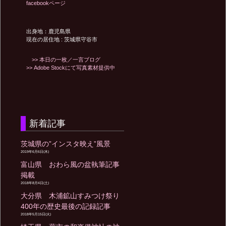
facebookページ
出身地：鹿児島県
現在の居住地 : 茨城県守谷市
>> 本日の一枚／一言ブログ
>> Adobe Stockにて写真素材提供中
新着記事
茨城県の”インスタ映え”風景
2019年6月6日(木)
富山県 おわら風の盆執筆記事
掲載
2018年8月4日(土)
大分県 木浦鉱山すみつけ祭り
400年の歴史最後の記録記事
2018年5月15日(火)