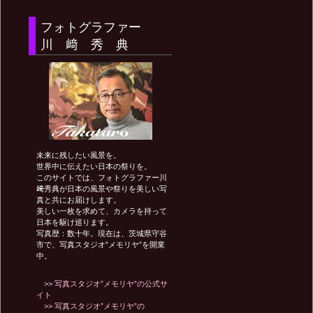
フォトグラファー
ビ
川 﨑 秀 典
ゲ
ー
未来に残したい風景を。
シ
世界中に伝えたい日本の祭りを。
このサイトでは、フォトグラファー川
﨑秀典が日本の風景や祭りを美しい写
真と共にお届けします。
ョ
美しい一枚を求めて、カメラを持って
日本を駆け巡ります。
写真歴：数十年。現在は、茨城県守谷
ン
市で、写真スタジオ”メモリヤ”を開業
中。
>> 写真スタジオ”メモリヤ”の公式サ
イト
>> 写真スタジオ”メモリヤ”の