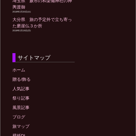
埼玉県 蕨市の和楽備神社の神
輿渡御
2018年2月20日(火)
大分県 旅の予定外で立ち寄っ
た磨崖仏３か所
2018年2月19日(月)
サイトマップ
ホーム
贈る/飾る
人気記事
祭り記事
風景記事
ブログ
旅マップ
壁紙DL